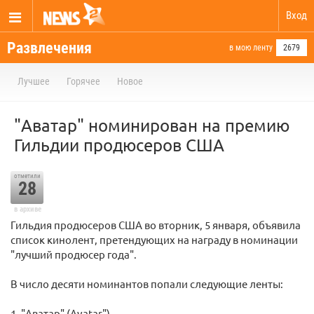
Вход
Развлечения
в мою ленту
2679
Лучшее
Горячее
Новое
"Аватар" номинирован на премию
Гильдии продюсеров США
отметили
28
в архиве
Гильдия продюсеров США во вторник, 5 января, объявила
список кинолент, претендующих на награду в номинации
"лучший продюсер года".
В число десяти номинантов попали следующие ленты:
1. "Аватар" (Avatar")