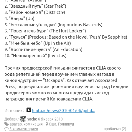
2. "Звездный путь" (Star Trek")
3. "Район номер 9" (District 9)
4. "Вверх" (Up)
5. "Бесславные ублюдки" (Inglourious Basterds)
6. "Повелитель бури" (The Hurt Locker")
7. "Тужься" (Precious: Based on the Novel `Push' By Sapphire)
8. "Мне бы в небо" (Up in the Air)
9. "Воспитание чувств" (An Education)
10. "Непокоренный" (Invictus)
Премия продюсерской гильдии считается в США своего
рода репетицией перед вручением главных наград в
киноиндустрии — "Оскаров". Как отмечает Associated
Press, по результатам церемонии вручения наград Гильдии
продюсеров можно во многом предугадать исход
награждения премий Киноакадемии США.
Источник:
lenta.ru/news/2010/01/06/guild...
Добавил
yache
6 Января 2010
аватар
,
номинация
Сша
,
Голливуд
5 комментариев
проблема (2)