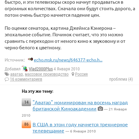
быстро, и эти телевизоры скоро начнут продаваться в
огромных количествах. Сначала они будут стоить дорого, а
потом очень быстро начнется падение цен.
По оценке сенатора, картина Джеймса Кэмерона –
эпохальное событие. Починок считает, что это можно
сравнить с переходом от немого кино к звуковому и от
черно-белого к цветному.
Источник:
echo.msk.ru/news/646377-echo.h...
Добавил
Vlad2000Plus
4 Января 2010
аватар
,
массовое производство
Россия
16 комментариев
проблема (4)
На эту же тему:
"Аватар" номинирован на восемь наград
14
британской Киноакадемии
— 21 Января
2010
В США в этом году начнется трехмерное
86
телевещание
— 6 Января 2010