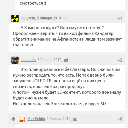
смотреться :)
jour_vern
, 5 Января 2010 ,
url
+1
А Кэмерон в курсе? Или ему не отстегнут?
Продолжаем верить, что выход фильма Кандагар
обратит внимание на Афганистан и люди там заживут
счастливо.
Leonardo
, 5 Января 2010 ,
url
+2
Это планировалось и без Аватара. Но сначала им
нужно распродать то, что есть. Не так давно были
запущены OLED ТВ, вот пока ещё на них цена
снизится, пока ещё их распродадут...
А потом, нужен будет 3D-контент, которого поначалу
будет очень мало.
Но в целом, да, ещё несколько лет, и будет 3D
Max Folder
, 5 Января 2010 ,
url
+6