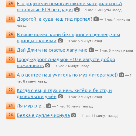
Его родители помогли школе материально..А
24
остальные ЕГЭ не сдадут
— 1 час 3 минуты назад
Дорогой, а куда наш гид пропал?
24
— 1 час 4 минуты
назад
В наше время кони без принцев ценнее, чем
24
принцы с конями
— 1 час 5 минут назад
Дай Джим на счастье лапу мне
23
— 1 час 6 минут назад
Город-курорт Анадырь +10 в августе добро
23
пожаловать
— 1 час 7 минут назад
А в центре наш учитель по муз.литературе))
24
— 1
час 8 минут назад
Когда я ем, я глух и нем, хитёр и быстр, и
22
дьявольски умён
— 1 час 9 минут назад
Ля мур-р-р...
24
— 1 час 10 минут назад
Белка в дупле чихнула
24
— 1 час 11 минут назад