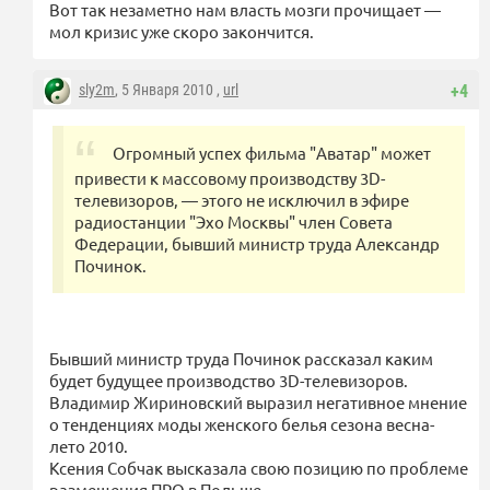
Вот так незаметно нам власть мозги прочищает —
мол кризис уже скоро закончится.
sly2m
, 5 Января 2010 ,
url
+4
Огромный успех фильма "Аватар" может
привести к массовому производству 3D-
телевизоров, — этого не исключил в эфире
радиостанции "Эхо Москвы" член Совета
Федерации, бывший министр труда Александр
Починок.
Бывший министр труда Починок рассказал каким
будет будущее производство 3D-телевизоров.
Владимир Жириновский выразил негативное мнение
о тенденциях моды женского белья сезона весна-
лето 2010.
Ксения Собчак высказала свою позицию по проблеме
размещения ПРО в Польше.