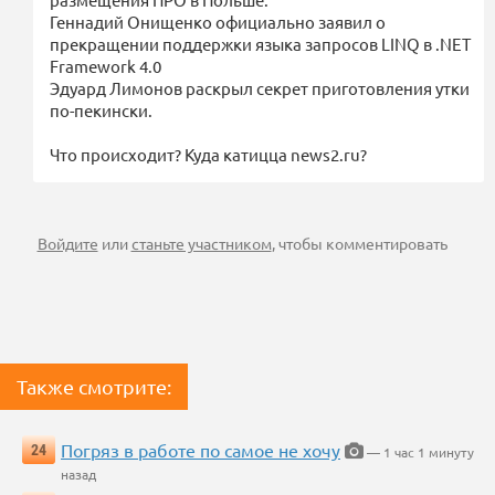
Геннадий Онищенко официально заявил о
прекращении поддержки языка запросов LINQ в .NET
Framework 4.0
Эдуард Лимонов раскрыл секрет приготовления утки
по-пекински.
Что происходит? Куда катицца news2.ru?
Войдите
или
станьте участником
, чтобы комментировать
Также смотрите:
Погряз в работе по самое не хочу
24
— 1 час 1 минуту
назад