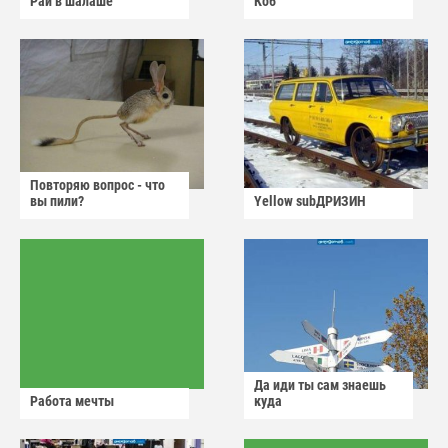
Рай в шалаше
Коб
Повторяю вопрос - что
вы пили?
Yellow subДРИЗИН
Да иди ты сам знаешь
Работа мечты
куда