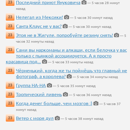
Последний приют Януковича
23
— 5 часов 28 минут
назад
Нелегал из Мексики!
23
— 5 часов 30 минут назад
Санта Клаус не у вас?
23
— 5 часов 30 минут назад
Этоя не в Жигуле, попробуйте резину снять!
23
— 5
часов 32 минуты назад
Сами вы наркоманы и алкаши, если белочка у вас
23
только с пьянкой ассоциируется. А я просто
красавица под...
— 5 часов 33 минуты назад
Чёрненький, когда же ты поймёшь что главный не
23
фотограф, а королева?
— 5 часов 34 минуты назад
Группа НА-НА
23
— 5 часов 35 минут назад
Тропический ливень
23
— 5 часов 36 минут назад
Когда денег больше, чем мозгов :)
23
— 5 часов 37
минут назад
Ветер с моря дул
23
— 5 часов 38 минут назад