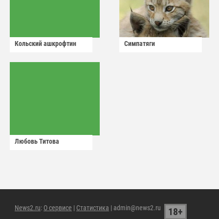
Кольский ашкрофтин
Симпатяги
Любовь Титова
News2.ru
:
О сервисе
|
Статистика
| admin@news2.ru
18+