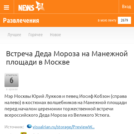
Вход
Развлечения
в мою ленту
2679
Лучшее
Горячее
Новое
Встреча Деда Мороза на Манежной
площади в Москве
отметили
6
в архиве
Мэр Москвы Юрий Лужков и певец Иосиф Кобзон (справа
налево) в костюмах волшебников на Манежной площади
перед началом церемонии торжественной встречи
всероссийского Деда Мороза из Великого Устюга.
Источник:
visualrian.ru/storage/PreviewW...