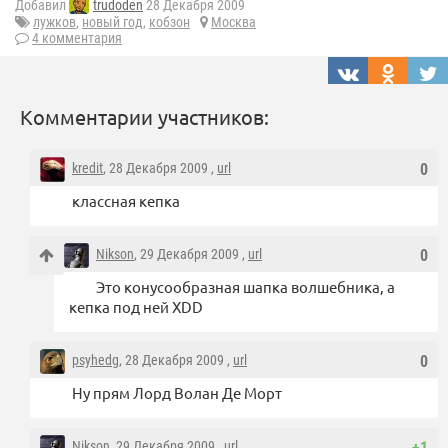
Добавил
trudoden
28 Декабря 2009
лужков
,
новый год
,
кобзон
Москва
4 комментария
Комментарии участников:
kredit
, 28 Декабря 2009 ,
url
0
классная кепка
Nikson
, 29 Декабря 2009 ,
url
0
Это конусообразная шапка волшебника, а
кепка под ней XDD
psyhedg
, 28 Декабря 2009 ,
url
0
Ну прям Лорд Волан Де Морт
Nikson
, 29 Декабря 2009 ,
url
+1