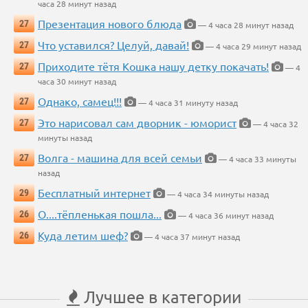
часа 28 минут назад
Презентация нового блюда
27
— 4 часа 28 минут назад
Что уставился? Целуй, давай!
27
— 4 часа 29 минут назад
Приходите тётя Кошка нашу детку покачать!
27
— 4
часа 30 минут назад
Однако, самец!!!
27
— 4 часа 31 минуту назад
Это нарисовал сам дворник - юморист
27
— 4 часа 32
минуты назад
Волга - машина для всей семьи
27
— 4 часа 33 минуты
назад
Бесплатный интернет
29
— 4 часа 34 минуты назад
О....тёпленькая пошла...
26
— 4 часа 36 минут назад
Куда летим шеф?
26
— 4 часа 37 минут назад
Лучшее в категории