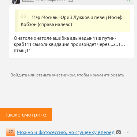
Мэр Москвы Юрий Лужков и певец Иосиф
Кобзон (справа налево)
Онатоле онатоле ашибка адынадын11!!! путин-
краб111 самоликвидация произойдет через...2..1…
птыщ11
Войдите
или
станьте участником
, чтобы комментировать
Также смотрите:
Можно и фотосессию, но сгущенку вперед
27
— 4