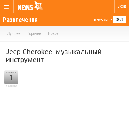
Вход
Развлечения
в мою ленту
2679
Лучшее
Горячее
Новое
Jeep Cherokee- музыкальный
инструмент
отметил
1
в архиве