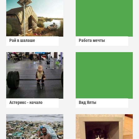
Рай в шалаше
Работа мечты
Астерикс - начало
Вид Ялты