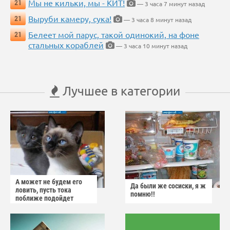
Мы не кильки, мы - КИТ!
21
— 3 часа 7 минут назад
Выруби камеру, сука!
21
— 3 часа 8 минут назад
Белеет мой парус, такой одинокий, на фоне
21
стальных кораблей
— 3 часа 10 минут назад
Лучшее в категории
А может не будем его
Да были же сосиски, я ж
ловить, пусть тока
помню!!
поближе подойдет