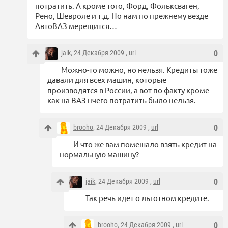
потратить. А кроме того, Форд, Фольксваген,
Рено, Шевроле и т.д. Но нам по прежнему везде
АвтоВАЗ мерещится…
jaik
, 24 Декабря 2009 ,
url
0
Можно-то можно, но нельзя. Кредиты тоже
давали для всех машин, которые
производятся в России, а вот по факту кроме
как на ВАЗ нчего потратить было нельзя.
brooho
, 24 Декабря 2009 ,
url
0
И что же вам помешало взять кредит на
нормальную машину?
jaik
, 24 Декабря 2009 ,
url
0
Так речь идет о льготном кредите.
brooho
, 24 Декабря 2009 ,
url
0