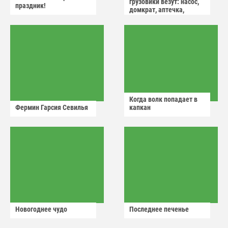
грузовики везут: насос,
праздник!
домкрат, аптечка,
аварийный знак
Когда волк попадает в
Фермин Гарсия Севилья
капкан
Новогоднее чудо
Последнее печенье