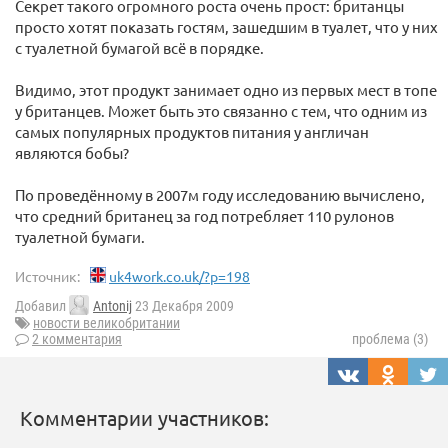
Секрет такого огромного роста очень прост: британцы
просто хотят показать гостям, зашедшим в туалет, что у них
с туалетной бумагой всё в порядке.
Видимо, этот продукт занимает одно из первых мест в топе
у британцев. Может быть это связанно с тем, что одним из
самых популярных продуктов питания у англичан
являются бобы?
По проведённому в 2007м году исследованию вычислено,
что средний британец за год потребляет 110 рулонов
туалетной бумаги.
Источник:
uk4work.co.uk/?p=198
Добавил
Antonij
23 Декабря 2009
новости великобритании
2 комментария
проблема (3)
Комментарии участников: