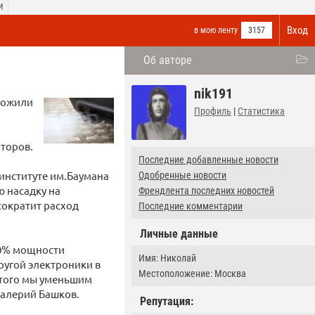
И
Вход
в мою ленту
3157
Об авторе
nik191
ложили
Профиль
|
Статистика
яторов.
Последние добавленные новости
институте им.Баумана
Одобренные новости
 насадку на
Френдлента последних новостей
сократит расход
Последние комментарии
Личные данные
20% мощности
Имя: Николай
ругой электроники в
Местоположение: Москва
 этого мы уменьшим
Валерий Башков.
Репутация: