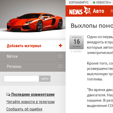
КОРОНАВИРУС
НОВОСТИ
Авто
Л
Выхлопы помо
Один из перв
отметили
16
внедрить в пр
Добавить материал
которых авто
человек
в архиве
электрический
Метки
Кроме того, с
Регионы
усовершенств
выхлопную тру
топлива.
"Во время дв
Последние комментарии
двигателя. На
машине. В рез
Читайте новости в телеграм
выделение СО2
Сообщить об ошибке