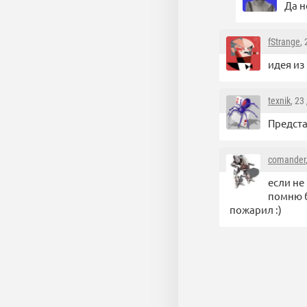
Да н
fStrange
,
идея из
texnik
, 23
Предста
comander
если не
помню б
пожарил :)