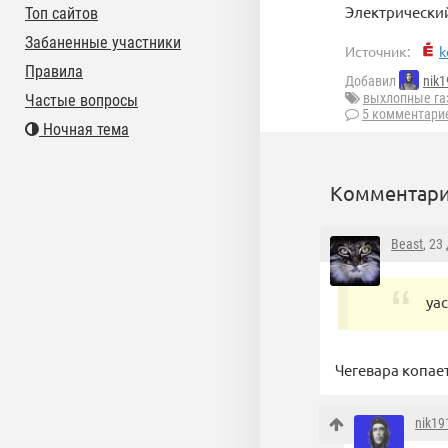
Электрический
Топ сайтов
Забаненные участники
Источник:
k
Правила
Добавил
nik1
выхлопные га
Частые вопросы
5 комментари
Ночная тема
Комментари
Beast
, 23
yac
Чегевара копает
nik19