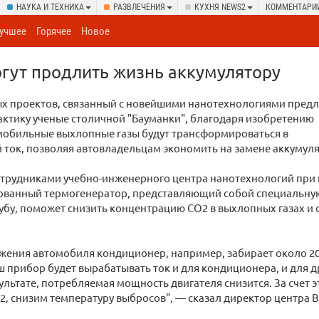
НАУКА И ТЕХНИКА
РАЗВЛЕЧЕНИЯ
КУХНЯ NEWS2
КОММЕНТАРИ
учшее
Горячее
Новое
гут продлить жизнь аккумулятору
ых проектов, связанный с новейшими нанотехнологиями пред
актику ученые столичной "Бауманки", благодаря изобретению
мобильные выхлопные газы будут трансформироваться в
 ток, позволяя автовладельцам экономить на замене аккумул
отрудниками учебно-инженерного центра нанотехнологий при 
ованный термогенератор, представляющий собой специальную
бу, поможет снизить концентрацию СО2 в выхлопных газах и 
ижения автомобиля кондиционер, например, забирает около 
ш прибор будет вырабатывать ток и для кондиционера, и для д
ультате, потребляемая мощность двигателя снизится. За счет
, снизим температуру выбросов", — сказал директор центра 