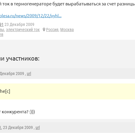
 ток в термогенераторе будет вырабатываться за счет разниц
olesa.ru/news/2009/12/22/vyhl...
91
23 Декабря 2009
зы
,
электрический ток
Россия
,
Москва
ев
и участников:
 Декабря 2009 ,
url
he[с]
 конкурента? :)))
1
, 23 Декабря 2009 ,
url