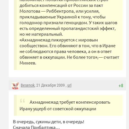
добиться компенсаций от России за пакт
Молотова — Риббентропа, или усилия,
прикладываемые Украиной к тому, чтобы
голодомор признали геноцидом. У таких шагов
есть определенный пропагандистский эффект,
но не материальный.
«Ахмадинежад пикируется с мировым
сообществом. Его обвиняют в том, что в Иране
не соблюдаются права человека, а он в ответ
обвиняет в оккупации. Не более того»,— считает
Михеев.
Besenok
, 21 Декабря 2009 ,
url
+8
Ахмадинежад требует компенсировать
Ирану ущерб от советской оккупации
В очередь, сукины дети, в очередь!
Сначала Прибалтика…