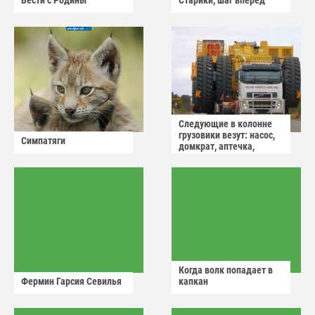
Вести с Родины
Старики, шаг вперёд
Следующие в колонне
грузовики везут: насос,
Симпатяги
домкрат, аптечка,
аварийный знак
Когда волк попадает в
Фермин Гарсия Севилья
капкан