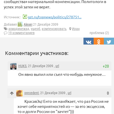
сообщества» материальной компенсации. Политологи в
успех этой затеи не верят.
Источник:
gzt.ru/topnews/politics/278751...
Добавил
Alexei
21 Декабря 2009
ахмадинежад
,
ущерб
,
компенсировать
Иран
19 комментариев
проблема (2)
Комментарии участников:
HUKS
, 21 Декабря 2009 ,
url
+20
Он явно выпил или съел что-нибудь ненужное…
precedent
, 21 Декабря 2009 ,
url
0
КрасавЭц! Енто он намЯкает, что раз Россия не
хочет себе неприятностей из — за его эксцессов,
то и долги России он "зачтет")))