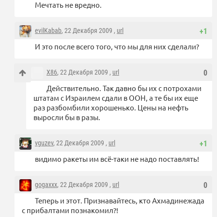
Мечтать не вредно.
evilKabab
, 22 Декабря 2009 ,
url
+1
И это после всего того, что мы для них сделали?
X86
, 22 Декабря 2009 ,
url
0
Действительно. Так давно бы их с потрохами
штатам с Израилем сдали в ООН, а те бы их еще
раз разбомбили хорошенько. Цены на нефть
выросли бы в разы.
vguzev
, 22 Декабря 2009 ,
url
+1
видимо ракеты им всё-таки не надо поставлять!
gogaxxx
, 22 Декабря 2009 ,
url
0
Теперь и этот. Признавайтесь, кто Ахмадинежада
с прибалтами познакомил?!