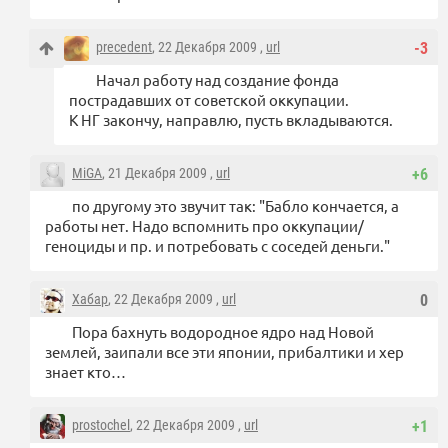
precedent
, 22 Декабря 2009 ,
url
-3
Начал работу над создание фонда
пострадавших от советской оккупации.
К НГ закончу, направлю, пусть вкладываются.
MiGA
, 21 Декабря 2009 ,
url
+6
по другому это звучит так: "Бабло кончается, а
работы нет. Надо вспомнить про оккупации/
геноциды и пр. и потребовать с соседей деньги."
Хабар
, 22 Декабря 2009 ,
url
0
Пора бахнуть водородное ядро над Новой
землей, заипали все эти японии, прибалтики и хер
знает кто…
prostochel
, 22 Декабря 2009 ,
url
+1