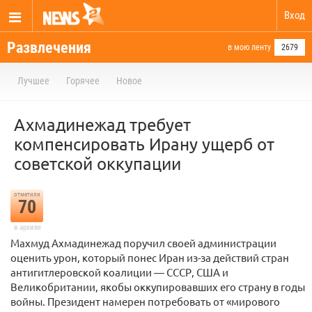
Вход
Развлечения
в мою ленту
2679
Лучшее
Горячее
Новое
Ахмадинежад требует
компенсировать Ирану ущерб от
советской оккупации
отметили
70
в архиве
Махмуд Ахмадинежад поручил своей администрации
оценить урон, который понес Иран из-за действий стран
антигитлеровской коалиции — СССР, США и
Великобритании, якобы оккупировавших его страну в годы
войны. Президент намерен потребовать от «мирового