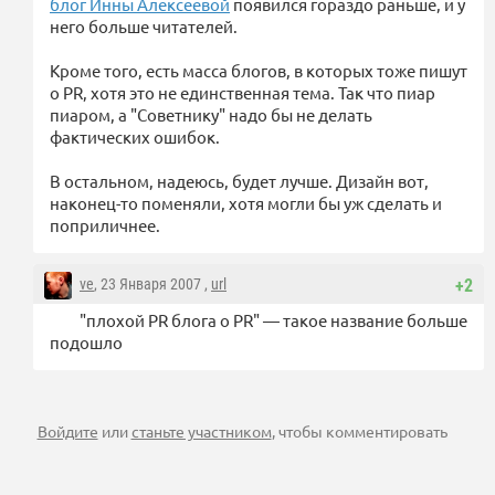
блог Инны Алексеевой
появился гораздо раньше, и у
него больше читателей.
Кроме того, есть масса блогов, в которых тоже пишут
о PR, хотя это не единственная тема. Так что пиар
пиаром, а "Советнику" надо бы не делать
фактических ошибок.
В остальном, надеюсь, будет лучше. Дизайн вот,
наконец-то поменяли, хотя могли бы уж сделать и
поприличнее.
ve
, 23 Января 2007 ,
url
+2
"плохой PR блога о PR" — такое название больше
подошло
Войдите
или
станьте участником
, чтобы комментировать