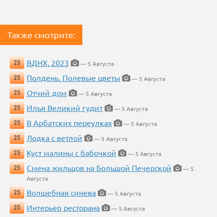
Также смотрите:
ВДНХ, 2023
25
— 5 Августа
Полдень. Полевые цветы
25
— 5 Августа
Отчий дом
25
— 5 Августа
Илья Великий гудит
25
— 5 Августа
В Арбатских переулках
25
— 5 Августа
Лодка с ветлой
25
— 5 Августа
Куст малины с бабочкой
25
— 5 Августа
Смена жильцов на Большой Печерской
25
— 5
Августа
Волшебная синева
25
— 5 Августа
Интерьер ресторана
25
— 5 Августа