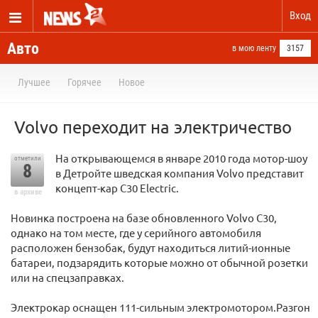
Вход
Авто
в мою ленту
3157
Лучшее
Горячее
Новое
Volvo переходит на электричество
На открывающемся в январе 2010 года мотор-шоу
отметили
8
в Детройте шведская компания Volvo представит
концепт-кар C30 Electric.
в архиве
Новинка построена на базе обновленного Volvo C30,
однако на том месте, где у серийного автомобиля
расположен бензобак, будут находиться литий-ионные
батареи, подзарядить которые можно от обычной розетки
или на спецзаправках.
Электрокар оснащен 111-сильным электромотором.Разгон