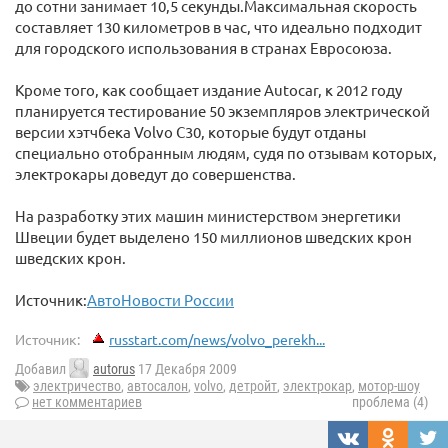
до сотни занимает 10,5 секунды.Максимальная скорость
составляет 130 километров в час, что идеально подходит
для городского использования в странах Евросоюза.
Кроме того, как сообщает издание Autocar, к 2012 году
планируется тестирование 50 экземпляров электрической
версии хэтчбека Volvo C30, которые будут отданы
специально отобранным людям, судя по отзывам которых,
электрокары доведут до совершенства.
На разработку этих машин министерством энергетики
Швеции будет выделено 150 миллионов шведских крон
шведских крон.
Источник:
АвтоНовости России
Источник:
russtart.com/news/volvo_perekh...
Добавил
autorus
17 Декабря 2009
электричество
,
автосалон
,
volvo
,
детройт
,
электрокар
,
мотор-шоу
нет комментариев
проблема (4)