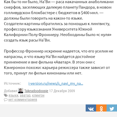
Как бы то ни было, На’Ви — раса накачанных анаболиками
смерфов, заселяющих далекую планету Пандора, в новом
голливудском блокбастере с бюджетов в $400 мнл. —
должны были говорить на каком-то языке.
Создатели картины обратились за помощью к лингвисту,
профессору языкознания Университета Южной
Калифорнии Полу Фроммеру. Необходимы было «с нуля»
создать язык расы На’Ви.
Профессор Фроммер искренне надеется, что его усилия не
напрасны, и что языку На’Ви найдется достойное
применение и вне фильма «Аватар». В этом они с
Кэмероном похожи: карьера режиссера также зависит от
того, примут ли фильм киноманы или нет.
Источник:
i-version.ru/news/s_navi_my_na...
Добавил
Takeadoodoopie
17 Декабря 2009
языки
,
аватар
,
клингон
нет комментариев