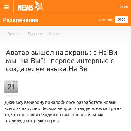
Вход
Развлечения
в мою ленту
2679
Лучшее
Горячее
Новое
Аватар вышел на экраны: с На'Ви
мы "на Вы"! - первое интервью с
создателем языка На'Ви
отметили
21
в архиве
Джеймсу Кэмерону понадобилось разработать новый
всего за пару лет. Весьма непростая задача, несмотря на
то, что поставил ее один из самых влиятельных
голливудских режиссеров.