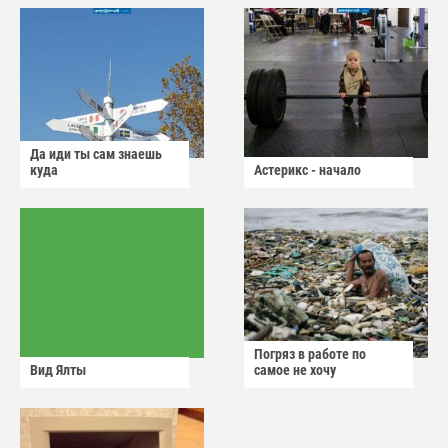
Да иди ты сам знаешь
куда
Астерикс - начало
Погряз в работе по
Вид Ялты
самое не хочу