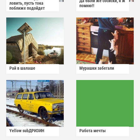
Да были же сосиски, я ж
ловить, пусть тока
помню!!
поближе подойдет
Рай в шалаше
Мурашки забегали
Yellow subДРИЗИН
Работа мечты