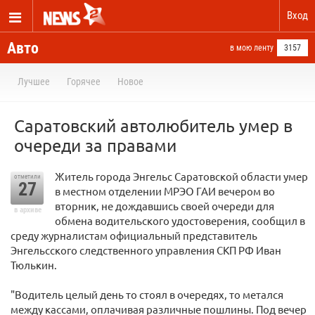
Вход
Авто
в мою ленту
3157
Лучшее
Горячее
Новое
Саратовский автолюбитель умер в
очереди за правами
Житель города Энгельс Саратовской области умер
отметили
27
в местном отделении МРЭО ГАИ вечером во
вторник, не дождавшись своей очереди для
в архиве
обмена водительского удостоверения, сообщил в
среду журналистам официальный представитель
Энгельсского следственного управления СКП РФ Иван
Тюлькин.
"Водитель целый день то стоял в очередях, то метался
между кассами, оплачивая различные пошлины. Под вечер