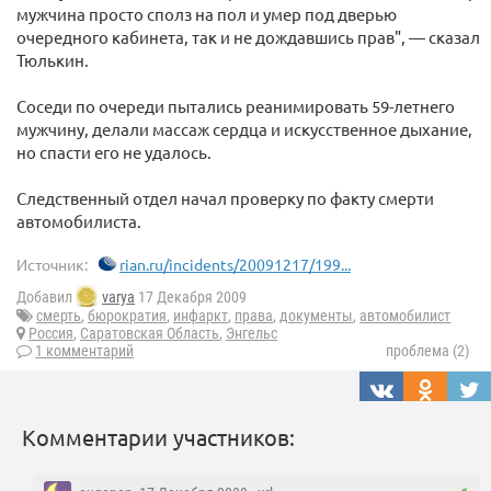
мужчина просто сполз на пол и умер под дверью
очередного кабинета, так и не дождавшись прав", — сказал
Тюлькин.
Соседи по очереди пытались реанимировать 59-летнего
мужчину, делали массаж сердца и искусственное дыхание,
но спасти его не удалось.
Следственный отдел начал проверку по факту смерти
автомобилиста.
Источник:
rian.ru/incidents/20091217/199...
Добавил
varya
17 Декабря 2009
смерть
,
бюрократия
,
инфаркт
,
права
,
документы
,
автомобилист
Россия
,
Саратовская Область
,
Энгельс
1 комментарий
проблема (2)
Комментарии участников: