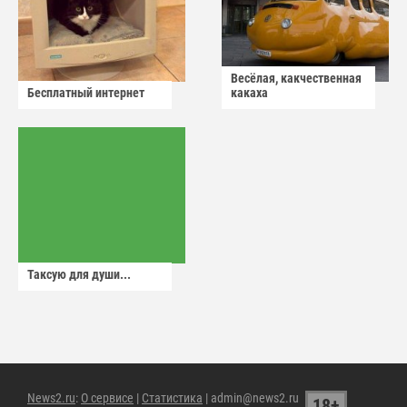
Весёлая, какчественная
Бесплатный интернет
какаха
Таксую для души...
News2.ru
:
О сервисе
|
Статистика
| admin@news2.ru
18+