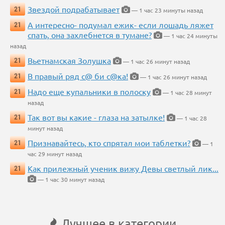
Звездой подрабатывает
21
— 1 час 23 минуты назад
А интересно- подумал ежик- если лошадь ляжет
21
спать, она захлебнется в тумане?
— 1 час 24 минуты
назад
Вьетнамская Золушка
21
— 1 час 26 минут назад
В правый ряд с@ би с@ка!
21
— 1 час 26 минут назад
Надо еще купальники в полоску
21
— 1 час 28 минут
назад
Так вот вы какие - глаза на затылке!
21
— 1 час 28
минут назад
Признавайтесь, кто спрятал мои таблетки?
21
— 1
час 29 минут назад
Как прилежный ученик вижу Девы светлый лик...
21
— 1 час 30 минут назад
Лучшее в категории