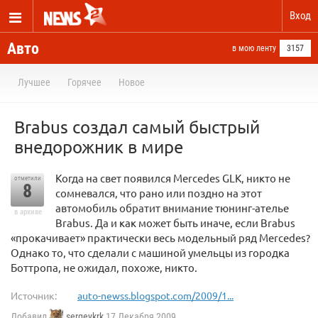
Вход
Авто
в мою ленту
3157
Лучшее
Горячее
Новое
Brabus создал самый быстрый
внедорожник в мире
Когда на свет появился Mercedes GLK, никто не
отметили
8
сомневался, что рано или поздно на этот
автомобиль обратит внимание тюнинг-ателье
в архиве
Brabus. Да и как может быть иначе, если Brabus
«прокачивает» практически весь модельный ряд Mercedes?
Однако то, что сделали с машиной умельцы из городка
Боттропа, не ожидал, похоже, никто.
Источник:
auto-newss.blogspot.com/2009/1...
Добавил
sergeykrk
17 Декабря 2009