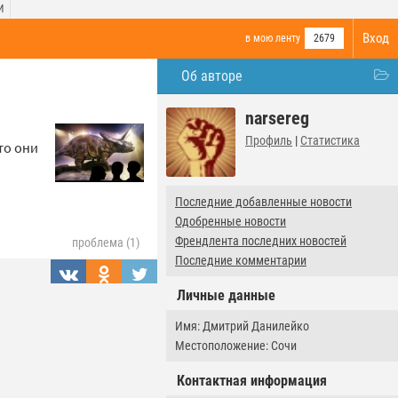
И
Вход
в мою ленту
2679
Об авторе
narsereg
Профиль
|
Статистика
то они
Последние добавленные новости
Одобренные новости
Френдлента последних новостей
проблема (1)
Последние комментарии
Личные данные
Имя: Дмитрий Данилейко
Местоположение: Сочи
Контактная информация