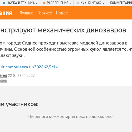
НАУКА И ТЕХНИКА
РАЗВЛЕЧЕНИЯ
КУХНЯ NEWS2
КОММЕНТАРИ
ения
Лучшее
Горячее
Новое
онстрируют механических динозавров
ом городе Сиднее проходит выставка моделей динозавров в
чины. Основной особенностью огромных кукол является то, ч
здают звуки.
ult.compulenta.ru/302862/?r1=...
ereg
22 Января 2007
риев
и участников:
Ни одного комментария пока не добавлено