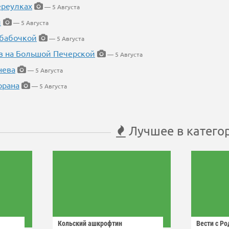
ереулках
— 5 Августа
й
— 5 Августа
 бабочкой
— 5 Августа
в на Большой Печерской
— 5 Августа
нева
— 5 Августа
орана
— 5 Августа
Лучшее в катего
Кольский ашкрофтин
Вести с Р