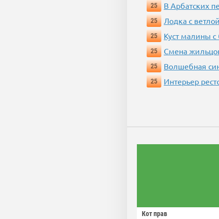
В Арбатских п
25
Лодка с ветло
25
Куст малины с
25
Смена жильцо
25
Волшебная си
25
Интерьер рест
25
Кот прав