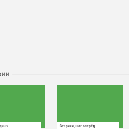
рии
одины
Старики, шаг вперёд