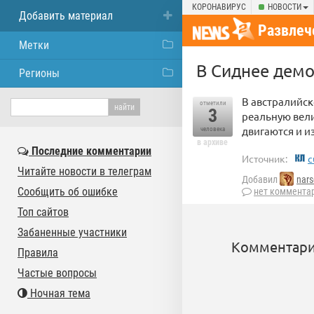
КОРОНАВИРУС
НОВОСТИ
Добавить материал
Развлеч
Метки
В Сиднее дем
Регионы
В австралийск
отметили
3
реальную вели
двигаются и и
человека
в архиве
Последние комментарии
Источник:
c
Читайте новости в телеграм
Добавил
nars
Сообщить об ошибке
нет коммента
Топ сайтов
Забаненные участники
Комментари
Правила
Частые вопросы
Ночная тема