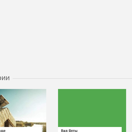
рии
аше
Вид Ялты