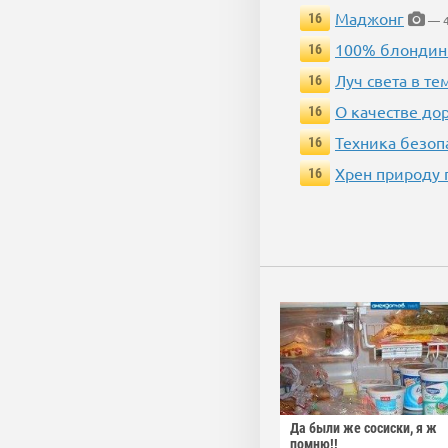
Маджонг
16
— 4
100% блондин
16
Луч света в те
16
О качестве до
16
Техника безопас
16
Хрен природу 
16
Да были же сосиски, я ж
помню!!