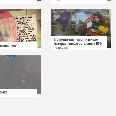
Его родители помогли школе
материально..А остальные ЕГЭ
омневались
не сдадут
узыка