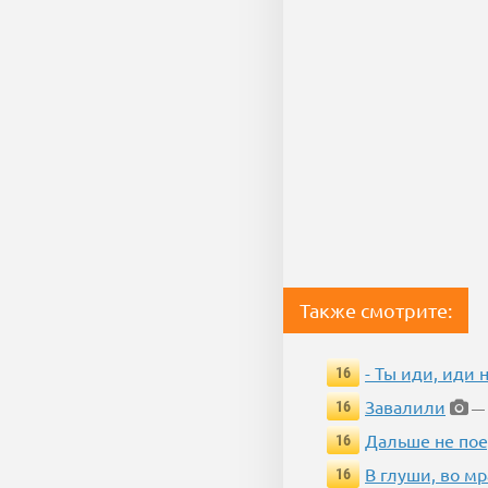
Также смотрите:
- Ты иди, иди 
16
Завалили
16
— 
Дальше не пое
16
В глуши, во мр
16