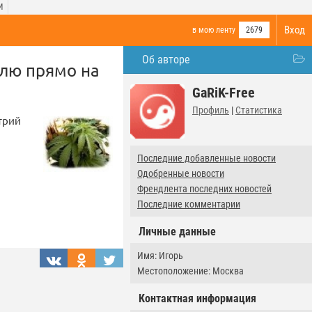
И
Вход
в мою ленту
2679
Об авторе
лю прямо на
GaRiK-Free
Профиль
|
Статистика
трий
Последние добавленные новости
Одобренные новости
Френдлента последних новостей
Последние комментарии
Личные данные
Имя: Игорь
Местоположение: Москва
Контактная информация