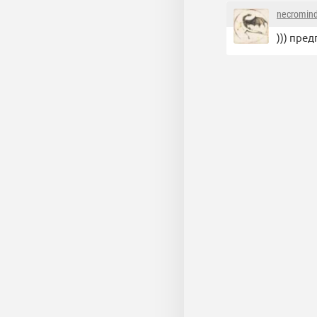
necromin
))) пре