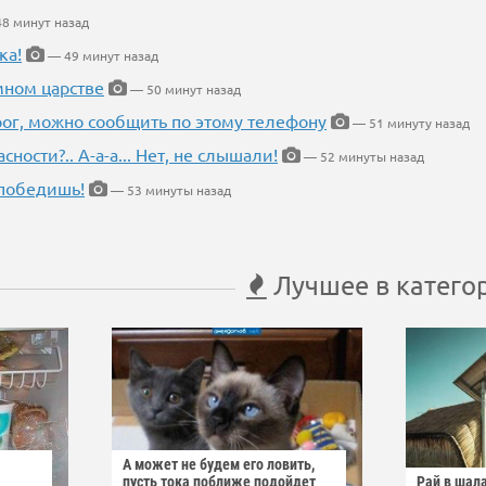
8 минут назад
ка!
— 49 минут назад
мном царстве
— 50 минут назад
рог, можно сообщить по этому телефону
— 51 минуту назад
ности?.. А-а-а... Нет, не слышали!
— 52 минуты назад
победишь!
— 53 минуты назад
Лучшее в катего
А может не будем его ловить,
пусть тока поближе подойдет
Рай в шал