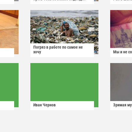
Погряз в работе по самое не
хочу
Мы и не с
Иван Чернов
Зримая м