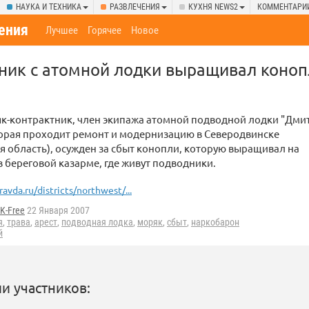
НАУКА И ТЕХНИКА
РАЗВЛЕЧЕНИЯ
КУХНЯ NEWS2
КОММЕНТАРИ
ения
Лучшее
Горячее
Новое
ник с атомной лодки выращивал коноп
к-контрактник, член экипажа атомной подводной лодки "Дми
торая проходит ремонт и модернизацию в Северодвинске
я область), осужден за сбыт конопли, которую выращивал на
 береговой казарме, где живут подводники.
ravda.ru/districts/northwest/...
K-Free
22 Января 2007
я
,
трава
,
арест
,
подводная лодка
,
моряк
,
сбыт
,
наркобарон
й
и участников: