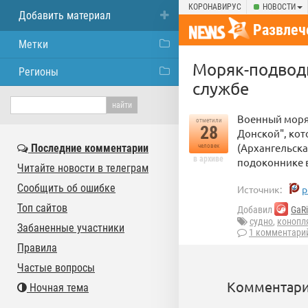
КОРОНАВИРУС
НОВОСТИ
Добавить материал
Развлеч
Метки
Моряк-подвод
Регионы
службе
Военный моря
отметили
28
Донской", ко
(Архангельска
Последние комментарии
человек
в архиве
подоконнике в
Читайте новости в телеграм
Сообщить об ошибке
Источник:
p
Топ сайтов
Добавил
GaRi
судно
,
конопл
Забаненные участники
1 комментари
Правила
Частые вопросы
Комментари
Ночная тема