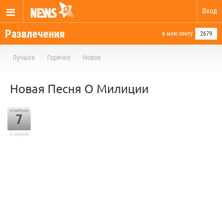
Вход
Развлечения
в мою ленту
2679
Лучшее
Горячее
Новое
Новая Песня О Милиции
отметили
7
в архиве