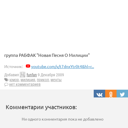
группа РАБФАК "Новая Песня О Милиции"
Источник:
youtube.com/v/t7dnxYtr0t4&hl=r...
Добавил
funfan
9 Декабря 2009
юмор
,
милиция
,
прикол
,
менты
нет комментариев
Комментарии участников:
Ни одного комментария пока не добавлено