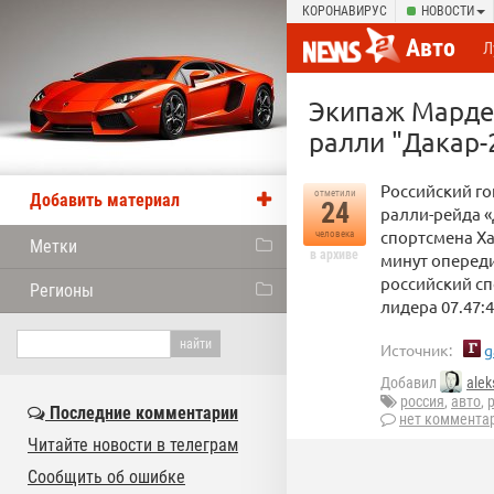
КОРОНАВИРУС
НОВОСТИ
Авто
Л
Экипаж Мардее
ралли "Дакар-
Российский го
отметили
Добавить материал
24
ралли-рейда «
спортсмена Ха
человека
Метки
в архиве
минут оперед
российский сп
Регионы
лидера 07.47:4
Источник:
g
Добавил
alek
россия
,
авто
,
Последние комментарии
нет коммента
Читайте новости в телеграм
Сообщить об ошибке