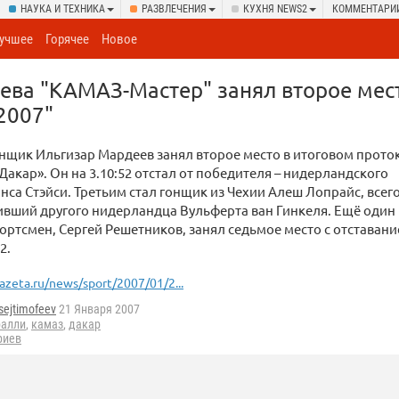
НАУКА И ТЕХНИКА
РАЗВЛЕЧЕНИЯ
КУХНЯ NEWS2
КОММЕНТАРИ
учшее
Горячее
Новое
ва "КАМАЗ-Мастер" занял второе мест
2007"
нщик Ильгизар Мардеев занял второе место в итоговом прото
Дакар». Он на 3.10:52 отстал от победителя – нидерландского
нса Стэйси. Третьим стал гонщик из Чехии Алеш Лопрайс, всего
ивший другого нидерландца Вульферта ван Гинкеля. Ещё один
ортсмен, Сергей Решетников, занял седьмое место с отставани
2.
azeta.ru/news/sport/2007/01/2...
sejtimofeev
21 Января 2007
ралли
,
камаз
,
дакар
риев