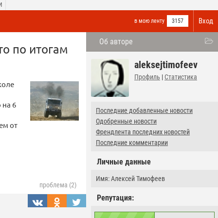
И
Вход
в мою ленту
3157
Об авторе
о по итогам
aleksejtimofeev
Профиль
|
Статистика
коле
 на 6
Последние добавленные новости
Одобренные новости
ем от
Френдлента последних новостей
Последние комментарии
Личные данные
Имя: Алексей Тимофеев
проблема (2)
Репутация: