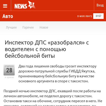
Вход
Авто
в мою ленту
3157
Лучшее
Горячее
Новое
Инспектор ДПС «разобрался» с
водителем с помощью
бейсбольной биты
Два года лишения свободы грозит инспектору
отметили
28
дорожно-патрульной службы ГИБДД Якутска,
применившему бейсбольную биту в качестве
в архиве
основного аргумента в споре с таксистом.
Поздней ночью инспектор ДПС, ехавший после работы на
личном автомобиле, не поделил дорогу с таксистом.
Остановив такси на обочине, сотрудник пересел в него. Не
стесняясь сидевшей на заднем сиденье пассажирки, он