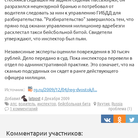
разразился нецензурной бранью и потребовал от
водителя следовать за ним к управлению ГИБДД для
разбирательства. "Разбирательство" завершилось тем, что
прямо под окнами управления милиционер вдребезги
расхлестал такси бейсбольной битой. Свидетели
утверждают, что инспектор был пьян.
Независимые эксперты оценили повреждения в 30 тысяч
рублей. Дело передано в суд. Пока инспектора перевели в
отдел по административной практике. Это означает, что на
скамью подсудимых он сядет в ранге действующего
офицера милиции.
Источник:
rg.ru/2009/12/04/reg-dvostok/i...
Добавил
latpost
4 Декабря 2009
дпс
,
водитель
,
инспектор
,
бейсбольная бита
Якутия
,
Russia
1 комментарий
проблема (1)
Комментарии участников: