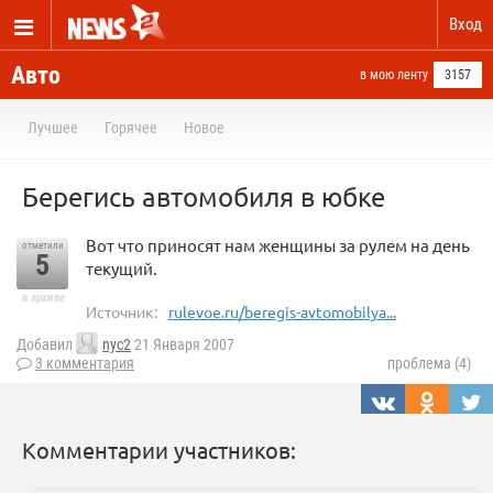
Вход
Авто
в мою ленту
3157
Лучшее
Горячее
Новое
Берегись автомобиля в юбке
Вот что приносят нам женщины за рулем на день
отметили
5
текущий.
в архиве
Источник:
rulevoe.ru/beregis-avtomobilya...
Добавил
nyc2
21 Января 2007
3 комментария
проблема (4)
Комментарии участников: