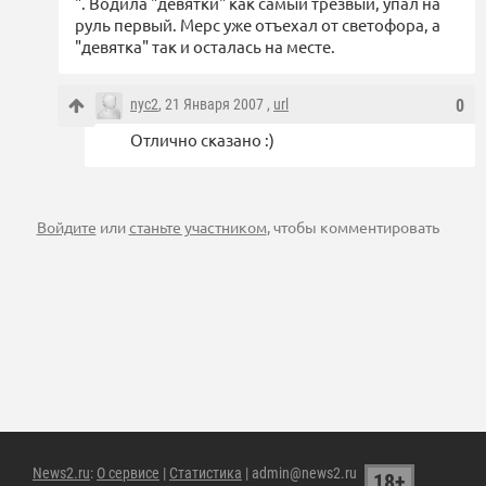
". Водила "девятки" как самый трезвый, упал на
руль первый. Мерс уже отъехал от светофора, а
"девятка" так и осталась на месте.
nyc2
, 21 Января 2007 ,
url
0
Отлично сказано :)
Войдите
или
станьте участником
, чтобы комментировать
News2.ru
:
О сервисе
|
Статистика
| admin@news2.ru
18+