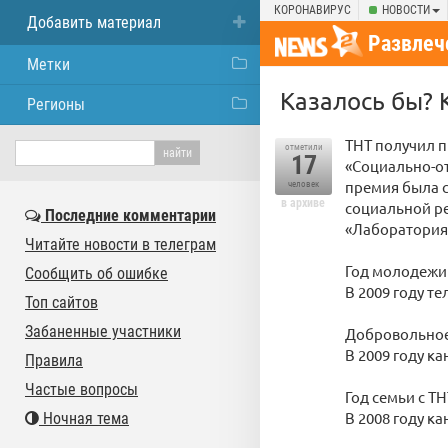
КОРОНАВИРУС
НОВОСТИ
Добавить материал
Развлеч
Метки
Казалось бы? 
Регионы
ТНТ получил п
отметили
17
«Социально-от
премия была 
человек
в архиве
социальной ре
Последние комментарии
«Лаборатория
Читайте новости в телеграм
Год молодежи 
Сообщить об ошибке
В 2009 году 
Топ сайтов
Забаненные участники
Добровольное
В 2009 году к
Правила
Частые вопросы
Год семьи с ТН
В 2008 году к
Ночная тема