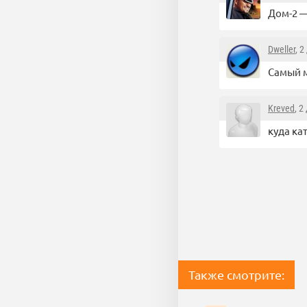
Дом-2 
Dweller
, 
Самый м
Kreved
, 2
куда ка
Также смотрите: