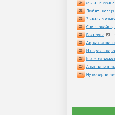
Мы и не сомне
24
Любят...навер
23
Зримая музык
23
Спи спокойно, 
23
Вахтерша
23
— 2
Ах, какая жен
23
И порох в поро
23
Кажется замас
23
А наполнитель
23
Ну поверни ли
23