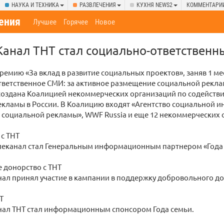
НАУКА И ТЕХНИКА
РАЗВЛЕЧЕНИЯ
КУХНЯ NEWS2
КОММЕНТАРИ
ения
Лучшее
Горячее
Новое
Канал ТНТ стал социально-ответствен
ремию «За вклад в развитие социальных проектов», заняв 1 м
ветственное СМИ: за активное размещение социальной реклам
создана Коалицией некоммерческих организаций по содейств
кламы в России. В Коалицию входят «Агентство социальной 
 социальной рекламы», WWF Russia и еще 12 некоммерческих 
с ТНТ
телеканал стал Генеральным информационным партнером «Год
 донорство с ТНТ
анал принял участие в кампании в поддержку добровольного до
Т
анал ТНТ стал информационным спонсором Года семьи.