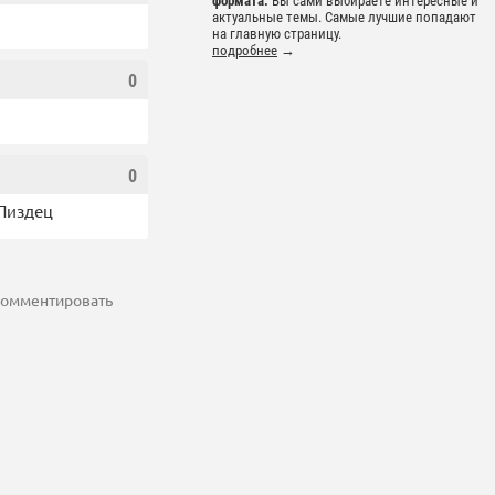
формата.
Вы сами выбираете интересные и
актуальные темы. Самые лучшие попадают
на главную страницу.
подробнее
→
0
0
 Пиздец
 комментировать