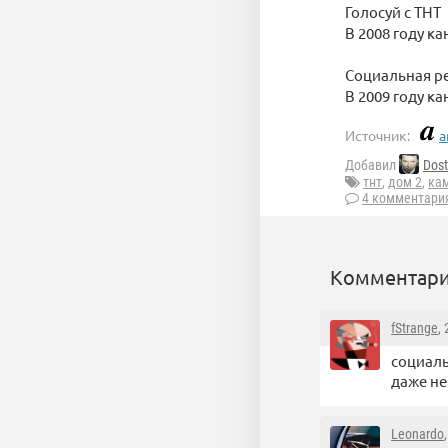
Голосуй с ТНТ
В 2008 году к
Социальная р
В 2009 году к
Источник:
a
Добавил
Dos
тнт
,
дом 2
,
ка
4 комментари
Комментари
fStrange
,
социаль
даже н
Leonardo