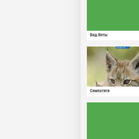
Вид Ялты
Симпатяги