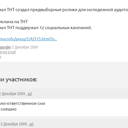
анал ТНТ создал предвыборные ролики для молодежной аудито
еклама на ТНТ
анал ТНТ поддержал 12 социальных кампаний.
mur.info/press/1/4/315.html?p...
taevsky
2 Декабря 2009
меди клаб
я
и участников:
 2 Декабря 2009 ,
url
но-ответственное сми
е смешно
, 2 Декабря 2009 ,
url