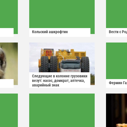
Кольский ашкрофтин
Вести с Р
Следующие в колонне грузовики
везут: насос, домкрат, аптечка,
Фермин Га
аварийный знак