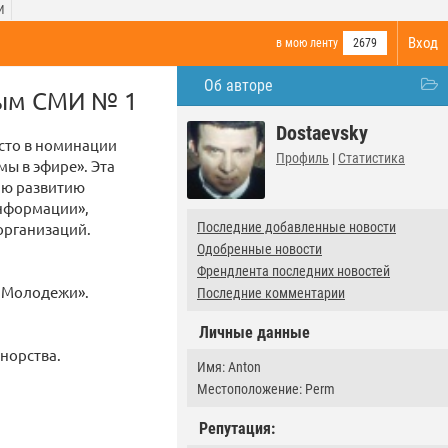
И
Вход
в мою ленту
2679
Об авторе
ным СМИ № 1
Dostaevsky
есто в номинации
Профиль
|
Статистика
ы в эфире». Эта
ию развитию
информации»,
организаций.
Последние добавленные новости
Одобренные новости
Френдлента последних новостей
а Молодежи».
Последние комментарии
Личные данные
норства.
Имя: Anton
Местоположение: Perm
Репутация: