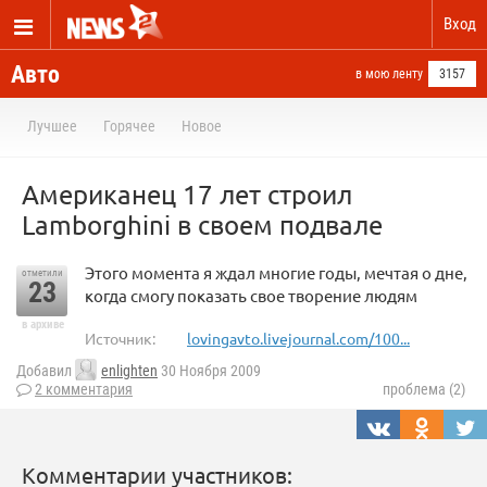
Вход
Авто
в мою ленту
3157
Лучшее
Горячее
Новое
Американец 17 лет строил
Lamborghini в своем подвале
Этого момента я ждал многие годы, мечтая о дне,
отметили
23
когда смогу показать свое творение людям
в архиве
Источник:
lovingavto.livejournal.com/100...
Добавил
enlighten
30 Ноября 2009
2 комментария
проблема (2)
Комментарии участников: