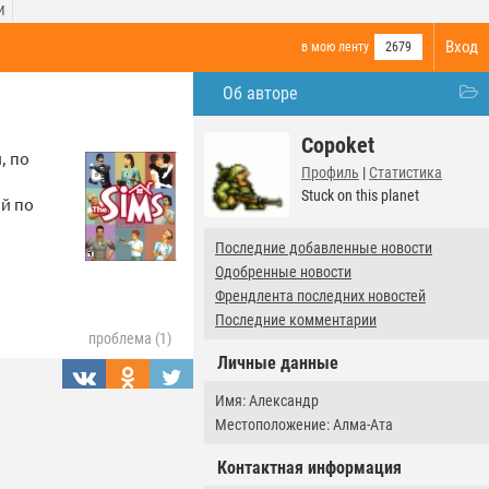
И
Вход
в мою ленту
2679
Об авторе
Copoket
, по
Профиль
|
Статистика
Stuck on this planet
й по
Последние добавленные новости
Одобренные новости
Френдлента последних новостей
Последние комментарии
проблема (1)
Личные данные
Имя: Александр
Местоположение: Алма-Ата
Контактная информация