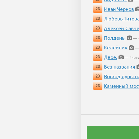
Иван Чернов
23
Любовь Титов
23
Алексей Савч
23
Полдень.
23
— 4
Келейник
23
— 
Двое.
23
— 4 час
Без названия
23
Восход луны н
23
Каменный мос
23