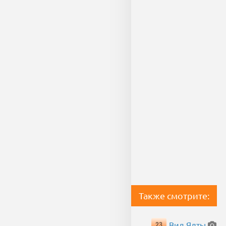
Также смотрите:
Вид Ялты
23
— 4