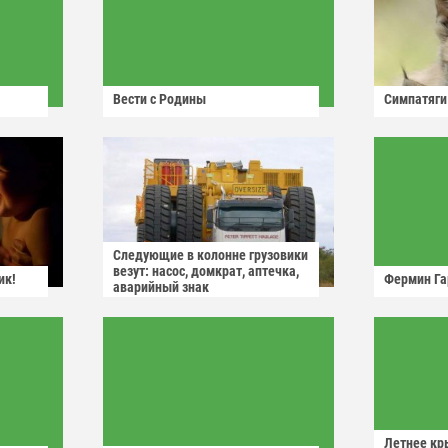
Вести с Родины
Симпатяги
Следующие в колонне грузовики
везут: насос, домкрат, аптечка,
ик!
Фермин Га
аварийный знак
Летнее кр