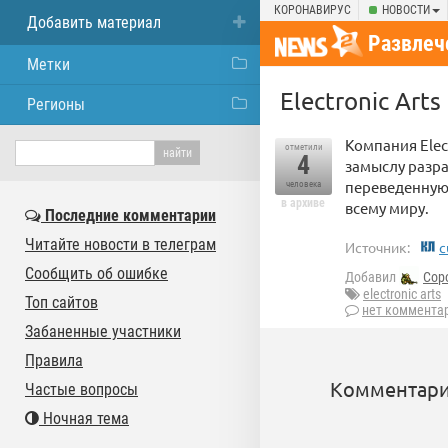
КОРОНАВИРУС
НОВОСТИ
Добавить материал
Развлеч
Метки
Electronic Art
Регионы
Компания Elec
отметили
4
замыслу разра
переведенную 
человека
в архиве
всему миру.
Последние комментарии
Читайте новости в телеграм
Источник:
c
Сообщить об ошибке
Добавил
Cop
electronic arts
Топ сайтов
нет коммента
Забаненные участники
Правила
Комментари
Частые вопросы
Ночная тема