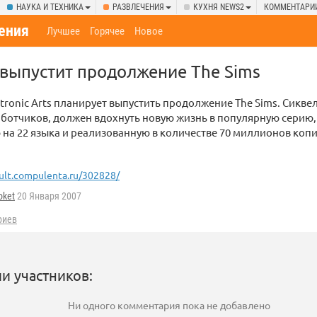
НАУКА И ТЕХНИКА
РАЗВЛЕЧЕНИЯ
КУХНЯ NEWS2
КОММЕНТАРИ
ения
Лучшее
Горячее
Новое
s выпустит продолжение The Sims
tronic Arts планирует выпустить продолжение Thе Sims. Сиквел
ботчиков, должен вдохнуть новую жизнь в популярную серию,
на 22 языка и реализованную в количестве 70 миллионов копи
ult.compulenta.ru/302828/
oket
20 Января 2007
риев
и участников:
Ни одного комментария пока не добавлено