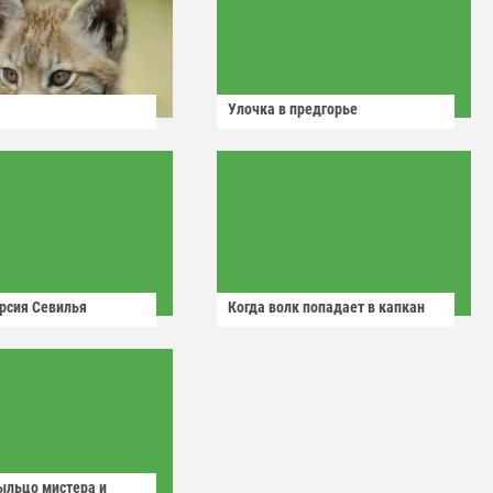
Улочка в предгорье
рсия Севилья
Когда волк попадает в капкан
ыльцо мистера и