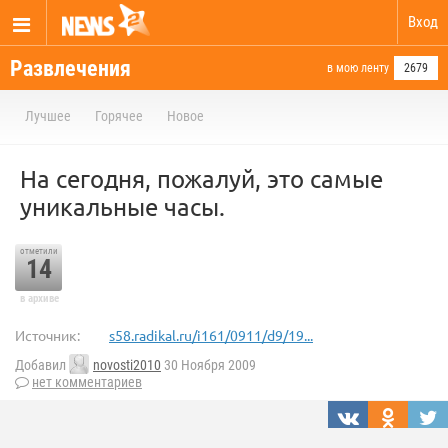
Вход
Развлечения
в мою ленту
2679
Лучшее
Горячее
Новое
На сегодня, пожалуй, это самые
уникальные часы.
отметили
14
в архиве
Источник:
s58.radikal.ru/i161/0911/d9/19...
Добавил
novosti2010
30 Ноября 2009
нет комментариев