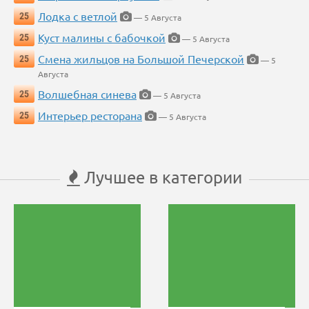
Лодка с ветлой
25
— 5 Августа
Куст малины с бабочкой
25
— 5 Августа
Смена жильцов на Большой Печерской
25
— 5
Августа
Волшебная синева
25
— 5 Августа
Интерьер ресторана
25
— 5 Августа
Лучшее в категории