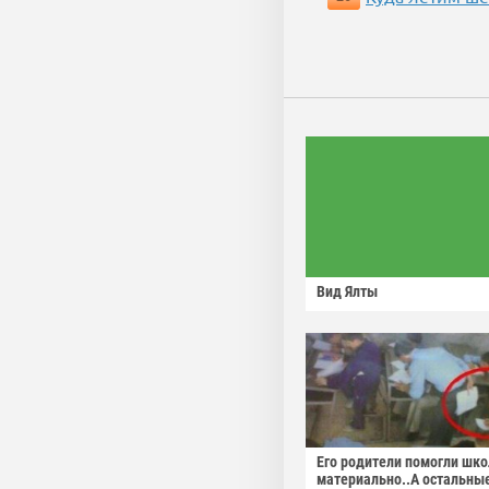
Вид Ялты
Его родители помогли шко
материально..А остальны