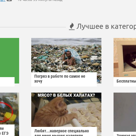
Лучшее в катего
Погряз в работе по самое не
хочу
Бесплатны
ле
Любят...наверное специально
е ЕГЭ
для меня мышек налепили...
Зримая м