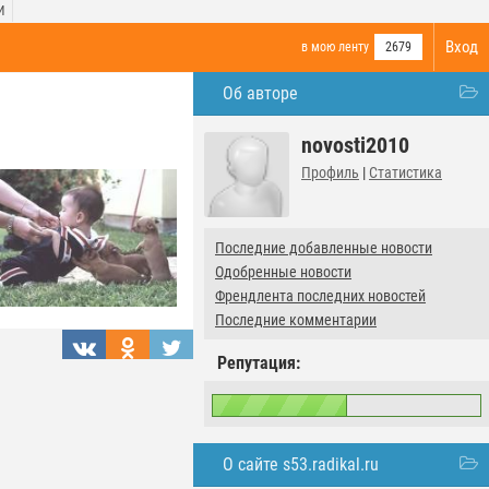
И
Вход
в мою ленту
2679
Об авторе
novosti2010
Профиль
|
Статистика
Последние добавленные новости
Одобренные новости
Френдлента последних новостей
Последние комментарии
Репутация:
О сайте s53.radikal.ru