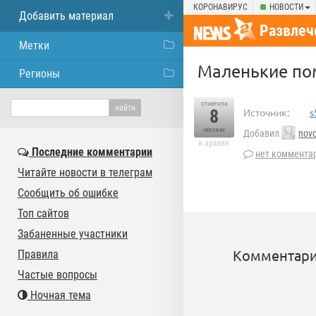
КОРОНАВИРУС
НОВОСТИ
Добавить материал
Развлеч
Метки
Маленькие п
Регионы
отметили
8
Источник:
s
человек
Добавил
novo
в архиве
Последние комментарии
нет коммента
Читайте новости в телеграм
Сообщить об ошибке
Топ сайтов
Забаненные участники
Комментари
Правила
Частые вопросы
Ночная тема