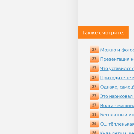
Также смотрите:
Можно и фотос
27
Презентация 
27
Что уставился?
27
Приходите тёт
27
Однако, самец!
27
Это нарисовал
27
Волга - машин
27
Бесплатный ин
31
О....тёпленькая
26
Куда летим ш
26