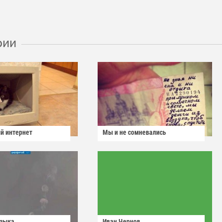
рии
й интернет
Мы и не сомневались
узыка
Иван Чернов