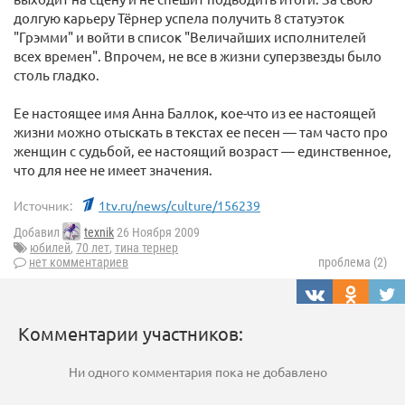
долгую карьеру Тёрнер успела получить 8 статуэток
"Грэмми" и войти в список "Величайших исполнителей
всех времен". Впрочем, не все в жизни суперзвезды было
столь гладко.
Ее настоящее имя Анна Баллок, кое-что из ее настоящей
жизни можно отыскать в текстах ее песен — там часто про
женщин с судьбой, ее настоящий возраст — единственное,
что для нее не имеет значения.
Источник:
1tv.ru/news/culture/156239
Добавил
texnik
26 Ноября 2009
юбилей
,
70 лет
,
тина тернер
нет комментариев
проблема (2)
Комментарии участников:
Ни одного комментария пока не добавлено