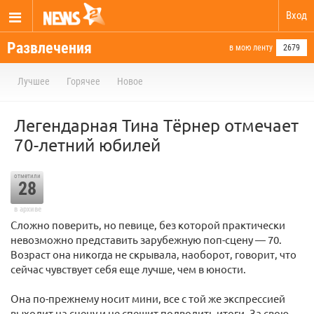
Вход
Развлечения
в мою ленту
2679
Лучшее
Горячее
Новое
Легендарная Тина Тёрнер отмечает
70-летний юбилей
отметили
28
в архиве
Сложно поверить, но певице, без которой практически
невозможно представить зарубежную поп-сцену — 70.
Возраст она никогда не скрывала, наоборот, говорит, что
сейчас чувствует себя еще лучше, чем в юности.
Она по-прежнему носит мини, все с той же экспрессией
выходит на сцену и не спешит подводить итоги. За свою