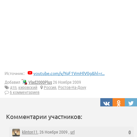
Источник:
youtube.com/v/YqF1VmHlV0g&hl=r...
Добавил
Vlad2000Plus
26 Ноября 2009
дтп
,
кировский
Россия
,
Ростов-На-Дону
6 комментариев
Комментарии участников:
klinton11
, 26 Ноября 2009 ,
url
0