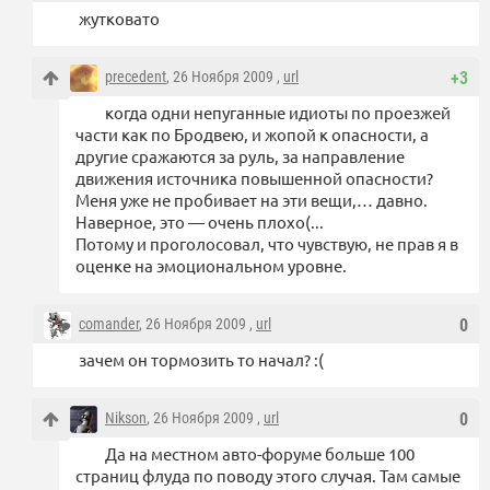
жутковато
precedent
, 26 Ноября 2009 ,
url
+3
когда одни непуганные идиоты по проезжей
части как по Бродвею, и жопой к опасности, а
другие сражаются за руль, за направление
движения источника повышенной опасности?
Меня уже не пробивает на эти вещи,… давно.
Наверное, это — очень плохо(...
Потому и проголосовал, что чувствую, не прав я в
оценке на эмоциональном уровне.
comander
, 26 Ноября 2009 ,
url
0
зачем он тормозить то начал? :(
Nikson
, 26 Ноября 2009 ,
url
0
Да на местном авто-форуме больше 100
страниц флуда по поводу этого случая. Там самые