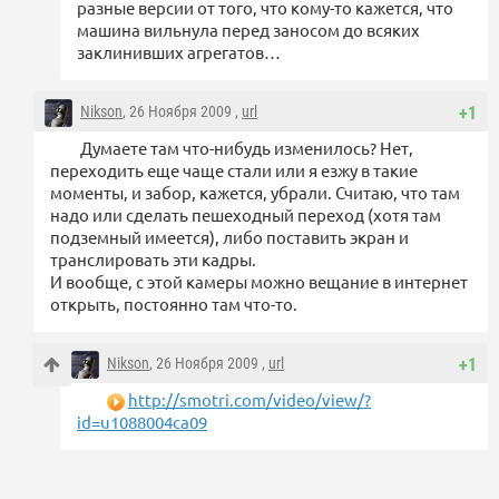
разные версии от того, что кому-то кажется, что
машина вильнула перед заносом до всяких
заклинивших агрегатов…
Nikson
, 26 Ноября 2009 ,
url
+1
Думаете там что-нибудь изменилось? Нет,
переходить еще чаще стали или я езжу в такие
моменты, и забор, кажется, убрали. Считаю, что там
надо или сделать пешеходный переход (хотя там
подземный имеется), либо поставить экран и
транслировать эти кадры.
И вообще, с этой камеры можно вещание в интернет
открыть, постоянно там что-то.
Nikson
, 26 Ноября 2009 ,
url
+1
http://smotri.com/video/view/?
id=u1088004ca09