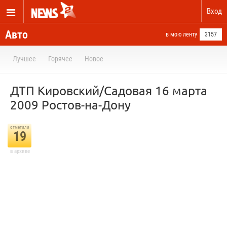
Вход
Авто
в мою ленту
3157
Лучшее
Горячее
Новое
ДТП Кировский/Садовая 16 марта
2009 Ростов-на-Дону
отметили
19
в архиве