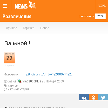
Вход
Развлечения
в мою ленту
2679
Лучшее
Горячее
Новое
За мной !
отметили
22
в архиве
Источник:
pit.dirty.ru/dirty/1/2009/11/2...
Добавил
Vlad2000Plus
25 Ноября 2009
курицы
2 комментария