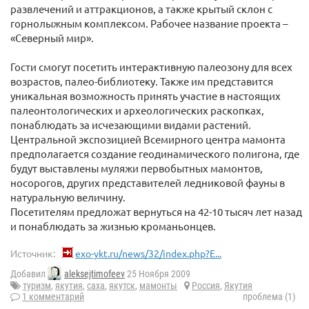
развлечений и аттракционов, а также крытый склон с
горнолыжным комплексом. Рабочее название проекта –
«Северный мир».
Гости смогут посетить интерактивную палеозону для всех
возрастов, палео-библиотеку. Также им представится
уникальная возможность принять участие в настоящих
палеонтологических и археологических раскопках,
понаблюдать за исчезающими видами растений.
Центральной экспозицией Всемирного центра мамонта
предполагается создание геодинамического полигона, где
будут выставлены муляжи первобытных мамонтов,
носорогов, других представителей ледниковой фауны в
натуральную величину.
Посетителям предложат вернуться на 42-10 тысяч лет назад
и понаблюдать за жизнью кроманьонцев.
Источник:
exo-ykt.ru/news/32/index.php?E...
Добавил
aleksejtimofeev
25 Ноября 2009
туризм
,
якутия
,
саха
,
якутск
,
мамонты
Россия
,
Якутия
1 комментарий
проблема (1)