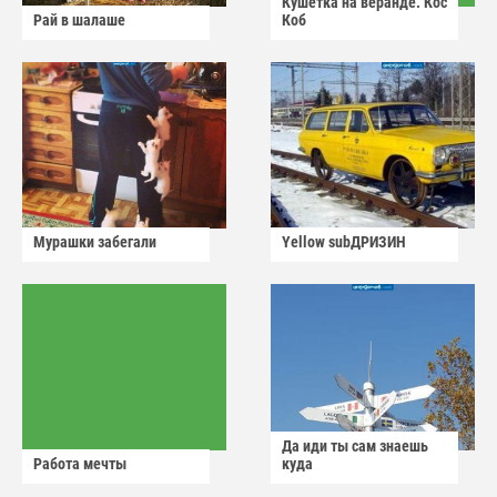
Кушетка на веранде. Кос
Рай в шалаше
Коб
Мурашки забегали
Yellow subДРИЗИН
Да иди ты сам знаешь
Работа мечты
куда