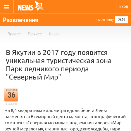
Вход
Развлечения
в мою ленту
2679
Лучшее
Горячее
Новое
В Якутии в 2017 году появится
уникальная туристическая зона
Парк ледникого периода
"Северный Мир"
отметили
36
в архиве
На 8,4 квадратных километра вдоль берега Лены
разместятся Всемирный центр мамонта, этнографический
комплекс «Северная мозаика», подземная галерея «Мир
вечной мерзлоты», старинные городские усадьбы, парк