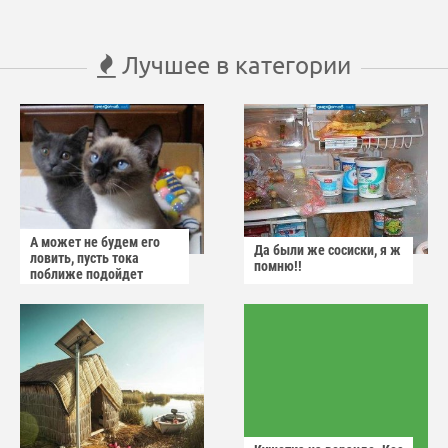
Лучшее в категории
А может не будем его
Да были же сосиски, я ж
ловить, пусть тока
помню!!
поближе подойдет