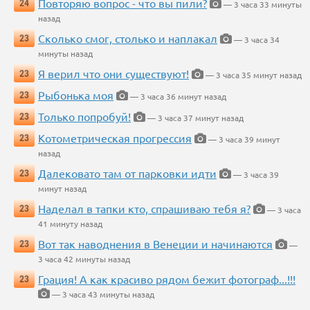
Повторяю вопрос - что вы пили?
24
— 3 часа 33 минуты
назад
Сколько смог, столько и наплакал
23
— 3 часа 34
минуты назад
Я верил что они существуют!
23
— 3 часа 35 минут назад
Рыбонька моя
23
— 3 часа 36 минут назад
Только попробуй!
23
— 3 часа 37 минут назад
Котометрическая прогрессия
23
— 3 часа 39 минут
назад
Далековато там от парковки идти
23
— 3 часа 39
минут назад
Наделал в тапки кто, спрашиваю тебя я?
23
— 3 часа
41 минуту назад
Вот так наводнения в Венеции и начинаются
23
—
3 часа 42 минуты назад
Грация! А как красиво рядом бежит фотограф...!!!
23
— 3 часа 43 минуты назад