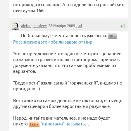
не приходя в сознание. А то сидели бы на российских
пентиумах 166.
aleksejtimofeev
, 23 Ноября 2009 ,
url
+1
По-большому счету эта новость уже была:
16
Российские автомобили завоюют мир
.
Это не предложение это один из четырех сценариев
возможного развития нашего автопрома, причем в
документе указано что это самый проблемный из
вариантов.
"Ведомости" взяли самый "горяченький", видимо не
прогадали, :)...
Вот только на самом деле все не так плохо, есть еще
другие сценарии более вероятные и разумные.
Народ, читайте внимательнее, и не надо будет
никого
"идиотами" называть
…
122