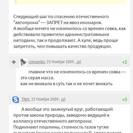
Следующий шаг по спасению отечественного
"автопрома" — ЗАПРЕТ на ввоз иномарок.
А вообще ничего не изменилось со времен совка, как
действовали правители административными
методами, так и продолжают. А хуле, ведь проще
запретить, чем повышать качество продукции.
comander
, 23 Ноября 2009 ,
url
+2
главное что не изменилось со времен совка —
это серая масса.
как не вникала в суть так и не хочет вникать
TNet
, 23 Ноября 2009 ,
url
+3
А вообще это замкнутый круг, работающий
против закона природы, заведомо ведущий к
коллапсу отечественного автопрома:
Поднимают пошлины, стоимость тазов тутже
вырастает (иначе зачем поднимали?), спрос падает,