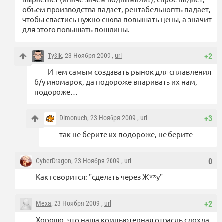
объем производства падает, рентабельнопть падает,
чтобы спастись нужно снова повышать цены, а значит
для этого повышать пошлины.
Ty3ik
, 23 Ноября 2009 ,
url
+2
И тем самым создавать рынок для сплавления
б/у иномарок, да подороже впаривать их нам,
подороже…
Dimonuch
, 23 Ноября 2009 ,
url
+3
так не берите их подороже, не берите
CyberDragon
, 23 Ноября 2009 ,
url
0
Как говорится: "сделать через Ж**у"
Mexa
, 23 Ноября 2009 ,
url
+2
Хорошо, что наша компьютерная отрасль сдохла