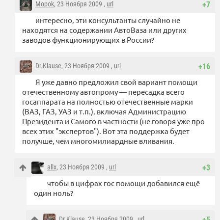
Mopok
, 23 Ноября 2009 ,
url
+7
интересно, эти консультанты случайно не
находятся на содержании АвтоВаза или других
заводов функционирующих в России?
Dr.Klause
, 23 Ноября 2009 ,
url
+16
Я уже давно предложил свой вариант помощи
отечественному автопрому — пересадка всего
госаппарата на полностью отечественные марки
(ВАЗ, ГАЗ, УАЗ и т.п.), включая Администрацию
Президента и Самого в частности (не говоря уже про
всех этих "экспертов"). Вот эта поддержка будет
получше, чем многомилиардные вливания.
allx
, 23 Ноября 2009 ,
url
+3
чтобы в цифрах гос помощи добавился ещё
один ноль?
Dr.Klause
, 23 Ноября 2009 ,
url
+5