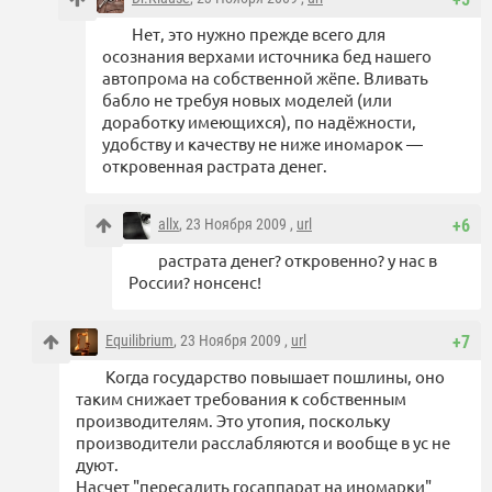
Нет, это нужно прежде всего для
осознания верхами источника бед нашего
автопрома на собственной жёпе. Вливать
бабло не требуя новых моделей (или
доработку имеющихся), по надёжности,
удобству и качеству не ниже иномарок —
откровенная растрата денег.
allx
, 23 Ноября 2009 ,
url
+6
растрата денег? откровенно? у нас в
России? нонсенс!
Equilibrium
, 23 Ноября 2009 ,
url
+7
Когда государство повышает пошлины, оно
таким снижает требования к собственным
производителям. Это утопия, поскольку
производители расслабляются и вообще в ус не
дуют.
Насчет "пересадить госаппарат на иномарки"