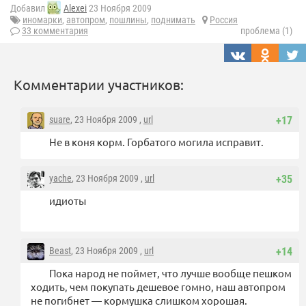
Добавил
Alexei
23 Ноября 2009
иномарки
,
автопром
,
пошлины
,
поднимать
Россия
33 комментария
проблема (1)
Комментарии участников:
suare
, 23 Ноября 2009 ,
url
+17
Не в коня корм. Горбатого могила исправит.
yache
, 23 Ноября 2009 ,
url
+35
идиоты
Beast
, 23 Ноября 2009 ,
url
+14
Пока народ не поймет, что лучше вообще пешком
ходить, чем покупать дешевое гомно, наш автопром
не погибнет — кормушка слишком хорошая.