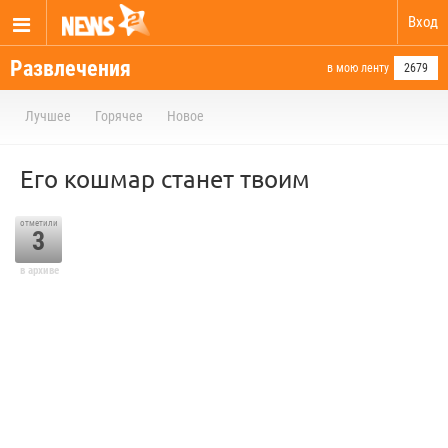
Вход
Развлечения
в мою ленту
2679
Лучшее
Горячее
Новое
Его кошмар станет твоим
отметили
3
в архиве