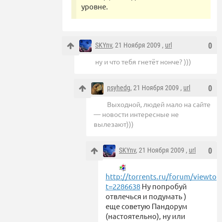
уровне.
SKYnv
, 21 Ноября 2009 ,
url
0
ну и что тебя гнетёт нонче? )))
psyhedg
, 21 Ноября 2009 ,
url
0
Выходной, людей мало на сайте
— новости интересные не
вылезают)))
SKYnv
, 21 Ноября 2009 ,
url
0
http://torrents.ru/forum/viewtop
t=2286638
Ну попробуй
отвлечься и подумать )
еще советую Пандорум
(настоятельно), ну или