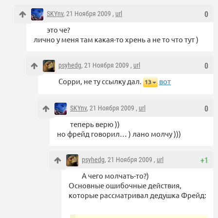
SKYnv
, 21 Ноября 2009 ,
url
0
это че?
лично у меня там какая-то хрень а не то что тут )
psyhedg
, 21 Ноября 2009 ,
url
0
Сорри, не ту ссылку дал.
вот
13
SKYnv
, 21 Ноября 2009 ,
url
0
теперь верю ))
но фрейд говорил… ) лано молчу )))
psyhedg
, 21 Ноября 2009 ,
url
+1
А чего молчать-то?)
Основные ошибочные действия,
которые рассматривал дедушка Фрейд: