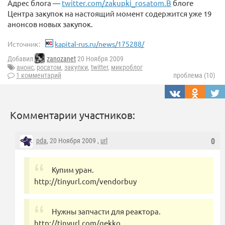
Адрес блога —
twitter.com/zakupki_rosatom.В
блоге
Центра закупок на настоящий момент содержится уже 19
анонсов новых закупок.
Источник:
kapital-rus.ru/news/175288/
Добавил
zanozanet
20 Ноября 2009
анонс
,
росатом
,
закупки
,
twitter
,
микроблог
1 комментарий
проблема (10)
Комментарии участников:
pda
, 20 Ноября 2009 ,
url
0
Купим уран.
httр://tinyurl.com/vendorbuy
Нужны запчасти для реактора.
httр://tinyurl.com/gekko