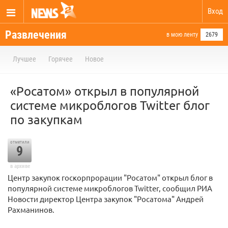
Вход
Развлечения
в мою ленту
2679
Лучшее
Горячее
Новое
«Росатом» открыл в популярной
системе микроблогов Twitter блог
по закупкам
отметили
9
в архиве
Центр закупок госкорпрорации "Росатом" открыл блог в
популярной системе микроблогов Twitter, сообщил РИА
Новости директор Центра закупок "Росатома" Андрей
Рахманинов.