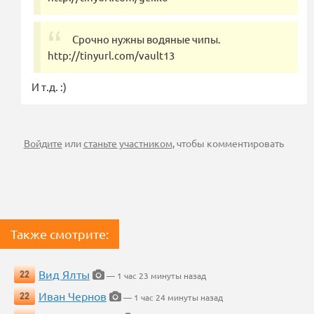
Срочно нужны водяные чипы.
httр://tinyurl.com/vault13
И т.д. :)
Войдите
или
станьте участником
, чтобы комментировать
Также смотрите:
Вид Ялты
22
— 1 час 23 минуты назад
Иван Чернов
22
— 1 час 24 минуты назад