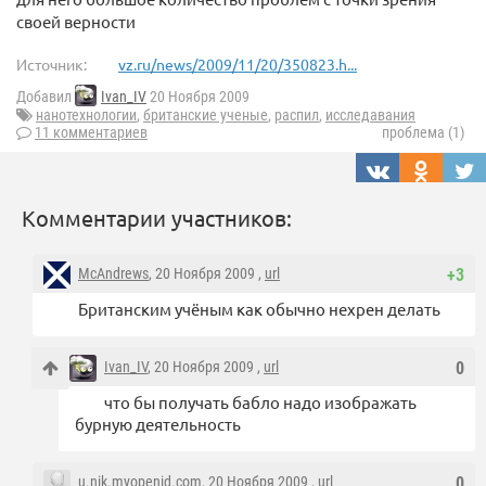
своей верности
Источник:
vz.ru/news/2009/11/20/350823.h...
Добавил
Ivan_IV
20 Ноября 2009
нанотехнологии
,
британские ученые
,
распил
,
исследавания
11 комментариев
проблема (1)
Комментарии участников:
McAndrews
, 20 Ноября 2009 ,
url
+3
Британским учёным как обычно нехрен делать
Ivan_IV
, 20 Ноября 2009 ,
url
0
что бы получать бабло надо изображать
бурную деятельность
u.nik.myopenid.com
, 20 Ноября 2009 ,
url
0