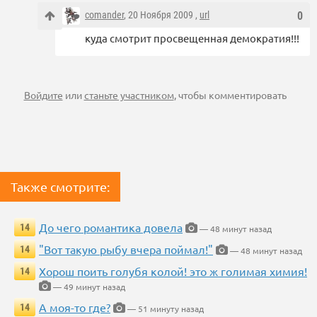
comander
, 20 Ноября 2009 ,
url
0
куда смотрит просвещенная демократия!!!
Войдите
или
станьте участником
, чтобы комментировать
Также смотрите:
До чего романтика довела
14
— 48 минут назад
"Вот такую рыбу вчера поймал!"
14
— 48 минут назад
Хорош поить голубя колой! это ж голимая химия!
14
— 49 минут назад
А моя-то где?
14
— 51 минуту назад