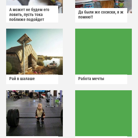
А может не будем его
Да были же сосиски, я ж
ловить, пусть тока
помню!!
поближе подойдет
Рай в шалаше
Работа мечты