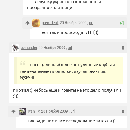
девушку украшает скромность и
прозрачное платьице
precedent
, 20 Ноября 2009 ,
url
+1
вот так и происходят ДТП)))
comander
, 20 Ноября 2009 ,
url
0
посещали наиболее популярные клубы и
танцевальные площадки, изучая реакцию
мужчин
поржал :) небось еще и гранты на это дело получали
:)))
Ivan_IV
, 20 Ноября 2009 ,
url
0
так ради них и все исследование затеяли ))