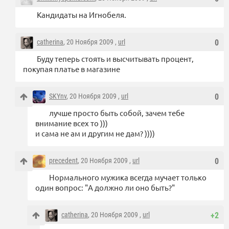
Кандидаты на Игнобеля.
catherina
, 20 Ноября 2009 ,
url
0
Буду теперь стоять и высчитывать процент,
покупая платье в магазине
SKYnv
, 20 Ноября 2009 ,
url
0
лучше просто быть собой, зачем тебе
внимание всех то )))
и сама не ам и другим не дам? ))))
precedent
, 20 Ноября 2009 ,
url
0
Нормального мужика всегда мучает только
один вопрос: "А должно ли оно быть?"
catherina
, 20 Ноября 2009 ,
url
+2