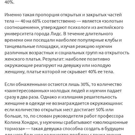
40%.
Именно такая пропорция открытых и закрытых частей
тела — 40 на 60% соответственно — является «золотым
соотношением», утверждают психологи из английского
университета города Лидс. В течение длительного
времени они посещали наиболее популярные клубы и
танцевальные площадки, изучая реакцию мужчин
различных возрастных и социальных групп на открытость
женского платья. Результат: наиболее позитивно
окружающие реагируют на девушку или молодую
женщину, платье которой не скрывает 40% ее тела.
Если обнаженными остаются лишь 30%, то количество
«заинтересованных» молодых людей и мужчин падает
сразу в два раза. Однако и излишняя решительность
женщине в одежде не вознаграждается окружающими:
если количество открытых мест достигает 50% или
больше, то, по словам руководителя работ профессора
Колина Хондри, у мужчины срабатывают «эволюционные
тормоза» — такая девушка способна создать в будущем
для него большое количество проблем с точки зрения