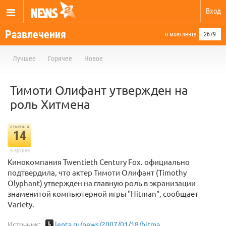
Вход
Развлечения
в мою ленту
2679
Лучшее
Горячее
Новое
Тимоти Олифант утвержден на
роль Хитмена
отметили
14
в архиве
Кинокомпания Twentieth Century Fox. официально
подтвердила, что актер Тимоти Олифант (Timothy
Olyphant) утвержден на главную роль в экранизации
знаменитой компьютерной игры "Hitman", сообщает
Variety.
Источник:
lenta.ru/news/2007/01/18/hitma...