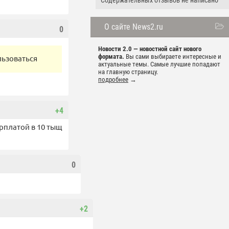
Содержательных отзывов не написано
О сайте News2.ru
0
Новости 2.0 — новостной сайт нового
формата.
Вы сами выбираете интересные и
льзоваться
актуальные темы. Самые лучшие попадают
на главную страницу.
подробнее
→
+4
арплатой в 10 тыщ
0
+2