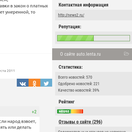
Контактная информация
авки в закон о платных
ет умеренной, то
http://news2.ru/
Репутация:
О сайте auto.lenta.ru
Статистика:
уста 2011
Всего новостей: 570
Одобрено новостей: 221
Качество новостей: 39%
Рейтинг
+2
ли народ взвоет,
Отзывы о сайте (296)
ять или делать