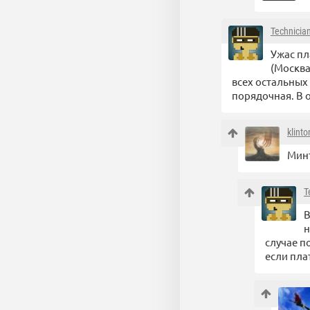
Technicia
Ужас пл
(Москва
всех остальных
порядочная. В 
klint
Минт
T
В
н
случае п
если пла