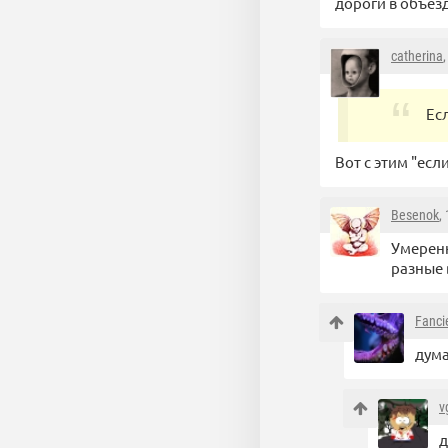
дороги в объез
catherina
Ес
Вот с этим "есл
Besenok
,
Умеренн
разные 
Fanci
дума
v
д