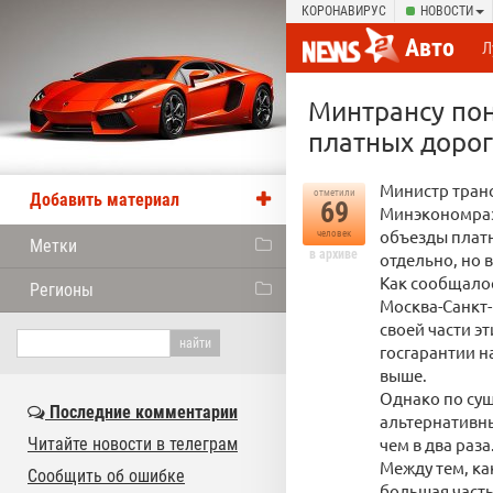
КОРОНАВИРУС
НОВОСТИ
Авто
Л
Минтрансу пон
платных дорог
Министр тран
отметили
Добавить материал
69
Минэкономраз
объезды платн
человек
Метки
в архиве
отдельно, но 
Как сообщалос
Регионы
Москва-Санкт-
своей части э
госгарантии н
выше.
Однако по сущ
Последние комментарии
альтернативны
Читайте новости в телеграм
чем в два раза
Между тем, ка
Сообщить об ошибке
большая часть