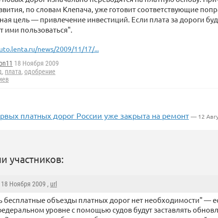
ития, по словам Клепача, уже готовит соответствующие попр
вная цель — привлечение инвестиций. Если плата за дороги буд
т ими пользоваться".
uto.lenta.ru/news/2009/11/17/...
ton11
18 Ноября 2009
д
,
плата
,
одобрение
иев
рвых платных дорог России уже закрыта на ремонт
— 12 Авг
и участников:
, 18 Ноября 2009 ,
url
ь бесплатные объезды платных дорог нет необходимости" — ес
федеральном уровне с помощью судов будут заставлять обновл