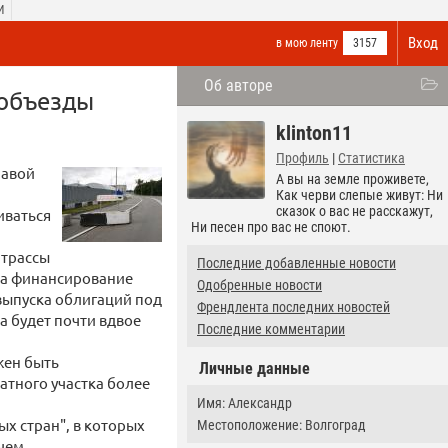
И
Вход
в мою ленту
3157
Об авторе
 объезды
klinton11
Профиль
|
Статистика
лавой
А вы на земле проживете,
Как черви слепые живут: Ни
сказок о вас не расскажут,
иваться
Ни песен про вас не споют.
 трассы
Последние добавленные новости
 на финансирование
Одобренные новости
 выпуска облигаций под
Френдлента последних новостей
а будет почти вдвое
Последние комментарии
жен быть
Личные данные
атного участка более
Имя: Александр
ых стран", в которых
Местоположение: Волгоград
чем,