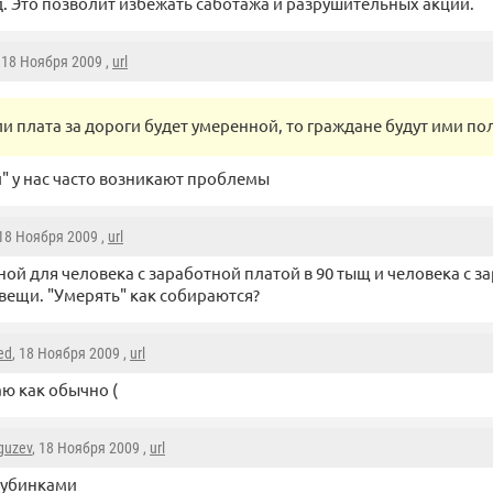
д. Это позволит избежать саботажа и разрушительных акций.
, 18 Ноября 2009 ,
url
ли плата за дороги будет умеренной, то граждане будут ими по
и" у нас часто возникают проблемы
 18 Ноября 2009 ,
url
ой для человека с заработной платой в 90 тыщ и человека с з
вещи. "Умерять" как собираются?
ed
, 18 Ноября 2009 ,
url
ю как обычно (
guzev
, 18 Ноября 2009 ,
url
убинками