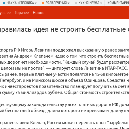
НАУКА И ТЕХНИКА
РАЗВЛЕЧЕНИЯ
КУХНЯ NEWS2
КОММЕНТАРИ
учшее
Горячее
Новое
равилась идея не строить бесплатные
спорта РФ Игорь Левитин поддержал высказанную ранее замг
вития Андреем Клепачем идею о том, что строить бесплатные
ых дорог нет необходимости. "Каждый случай будет рассматр
в целом мы не против", — цитирует слова Ливитина ИТАР-ТАСС.
ь ранее, первые платные участки появятся на 15-58 километре
Петербург, и на Минском шоссе в объезд Одинцова. Средства
тих инвестпроектов правительство планирует получить за счет
а сумму 75 миллиардов рублей. Общая стоимость строительств
ествующему законодательству у всех платных дорог в РФ дол
й бесплатный объезд, длина которого не превышает длину пл
.
к ранее заявил Клепач, Россия может перенять опыт "зарубежн
 новых дорог изначально переводятся на платную основу. При