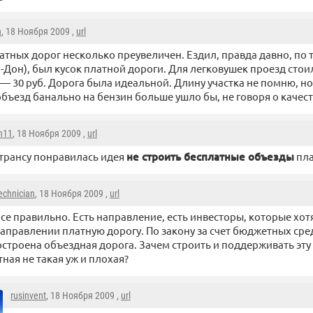
n
, 18 Ноября 2009 ,
url
атных дорог несколько преувеличен. Ездил, правда давно, по 
-Дон), был кусок платной дороги. Для легковушек проезд стоил
 — 30 руб. Дорога была идеальной. Длину участка не помню, н
объезд банально на бензин больше ушло бы, не говоря о качест
on11
, 18 Ноября 2009 ,
url
рансу понравилась идея
не строить бесплатные объезды
пла
echnician
, 18 Ноября 2009 ,
url
се правильно. Есть направление, есть инвесторы, которые хотя
аправлении платную дорогу. По закону за счет бюджетных сре
остроена объездная дорога. Зачем строить и поддерживать эту
тная не такая уж и плохая?
rusinvent
, 18 Ноября 2009 ,
url