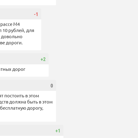
-1
трассе М4
 10 рублей, для
о довольно
ве дороги.
+2
тных дорог
0
т постоить в этом
дств должна быть в этом
 бесплатную дорогу,
+1