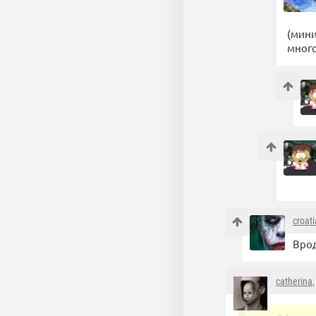
(мини
много
croat
Врод
catherina