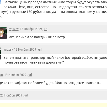
За такие цены проезда частные инвесторы будут окупать вл
веками. Чего, они, естественно, не допустят. так что готовьт
мум), грузовые 150 руб.минимум — на одном платном участве. 
.
vguzev
, 18 Ноября 2009 ,
url
ага, причем за каждый километр…
vguzev
, 18 Ноября 2009 ,
url
Зачем платить транспортный налог (который ещё хотят удво
пользоваться платными дорогами?
ian
, 19 Ноября 2009 ,
url
е как тариф там поболее будет. Можно в яндексе поискать.
, 23 Ноября 2009 ,
url