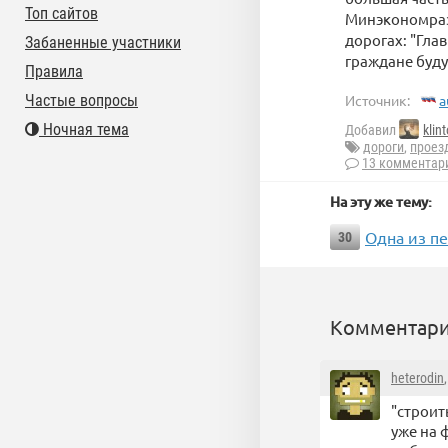
Топ сайтов
Минэкономразв
дорогах: "Гла
Забаненные участники
граждане буду
Правила
Частые вопросы
Источник:
a
Ночная тема
Добавил
klin
дороги
,
проез
13 комментар
На эту же тему:
Одна из пе
30
Комментари
heterodin
"строит
уже на 