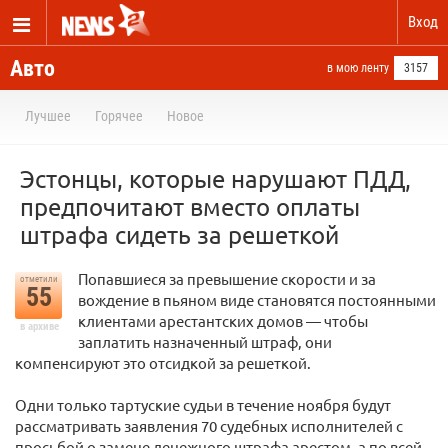
Вход
Авто
в мою ленту
3157
Лучшее
Горячее
Новое
Эстонцы, которые нарушают ПДД,
предпочитают вместо оплаты
штрафа сидеть за решеткой
Попавшиеся за превышение скорости и за
отметили
55
вождение в пьяном виде становятся постоянными
клиентами арестантских домов — чтобы
в архиве
заплатить назначенный штраф, они
компенсируют это отсидкой за решеткой.
Одни только тартуские судьи в течение ноября будут
рассматривать заявления 70 судебных исполнителей с
просьбой о замене денежного штрафа арестом, а по всей