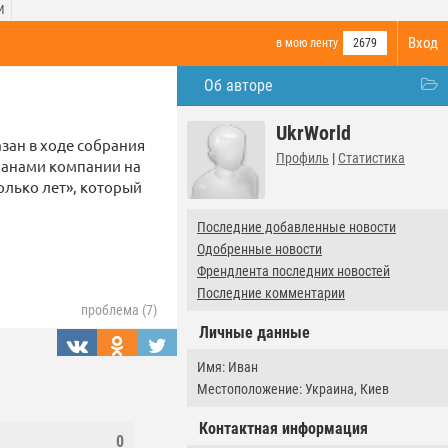
И
Вход
в мою ленту
2679
Об авторе
UkrWorld
зан в ходе собрания
Профиль
|
Статистика
планами компании на
олько лет», который
Последние добавленные новости
Одобренные новости
Френдлента последних новостей
Последние комментарии
проблема (7)
Личные данные
Имя: Иван
Местоположение: Украина, Киев
Контактная информация
0