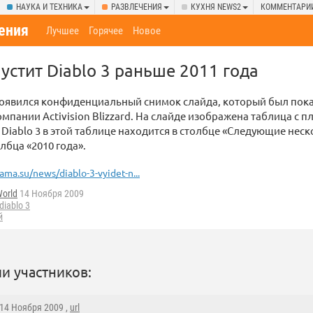
НАУКА И ТЕХНИКА
РАЗВЛЕЧЕНИЯ
КУХНЯ NEWS2
КОММЕНТАРИ
ения
Лучшее
Горячее
Новое
пустит Diablo 3 раньше 2011 года
оявился конфиденциальный снимок слайда, который был пока
мпании Activision Blizzard. На слайде изображена таблица с 
 Diablo 3 в этой таблице находится в столбце «Следующие неск
лбца «2010 года».
ama.su/news/diablo-3-vyidet-n...
orld
14 Ноября 2009
diablo 3
й
и участников:
 14 Ноября 2009 ,
url