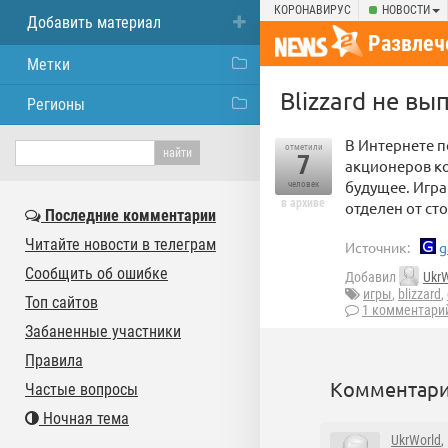
КОРОНАВИРУС
НОВОСТИ
Добавить материал
Развлеч
Метки
Blizzard не вы
Регионы
В Интернете п
отметили
7
акционеров ко
будущее. Игра
человек
в архиве
отделен от сто
Последние комментарии
Читайте новости в телеграм
Источник:
g
Сообщить об ошибке
Добавил
UkrW
игры
,
blizzard
,
Топ сайтов
1 комментари
Забаненные участники
Правила
Комментари
Частые вопросы
Ночная тема
UkrWorld
,