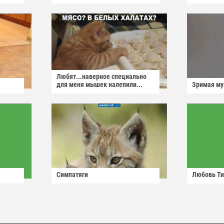
Любят...наверное специально
для меня мышек налепили...
Зримая м
Симпатяги
Любовь Ти