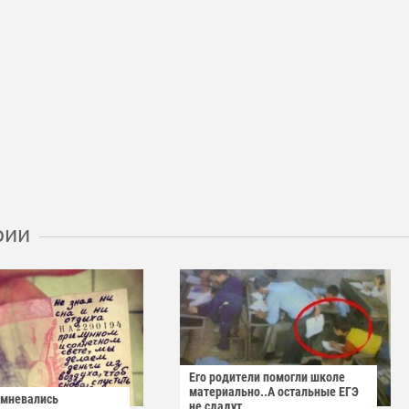
рии
Его родители помогли школе
материально..А остальные ЕГЭ
омневались
не сдадут