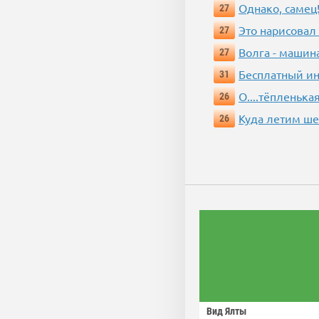
Однако, самец!
27
Это нарисовал
27
Волга - машин
27
Бесплатный ин
31
О....тёпленькая
26
Куда летим ш
26
Вид Ялты