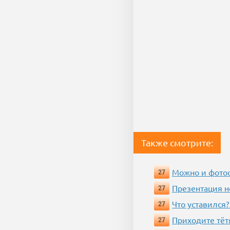
Также смотрите:
Можно и фотос
27
Презентация 
27
Что уставился?
27
Приходите тёт
27