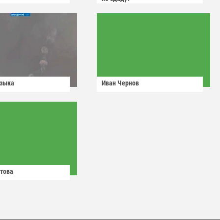
узыка
Иван Чернов
това