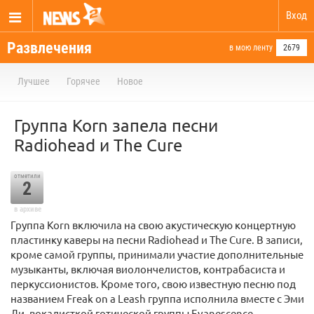
Вход
Развлечения
в мою ленту
2679
Лучшее
Горячее
Новое
Группа Korn запела песни
Radiohead и The Cure
отметили
2
в архиве
Группа Korn включила на свою акустическую концертную
пластинку каверы на песни Radiohead и The Cure. В записи,
кроме самой группы, принимали участие дополнительные
музыканты, включая виолончелистов, контрабасиста и
перкуссионистов. Кроме того, свою известную песню под
названием Freak on a Leash группа исполнила вместе с Эми
Ли, вокалисткой готической группы Evanescence.