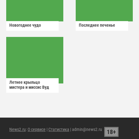
Новогоднее чудо
Последнее печенье
Летнее крыльцо
мистера и миссис Вуд
News2.ru
:
О сервисе
|
Статистика
| admin@news2.ru
18+