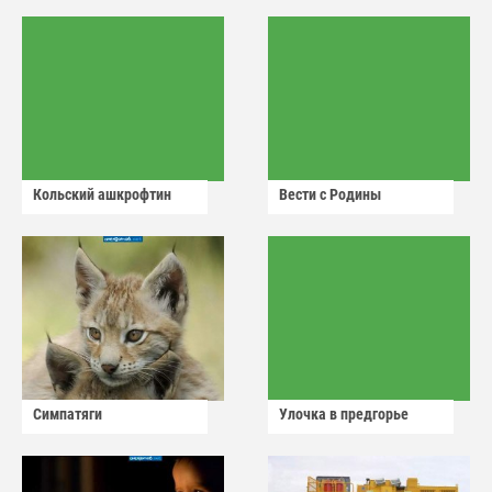
Кольский ашкрофтин
Вести с Родины
Симпатяги
Улочка в предгорье