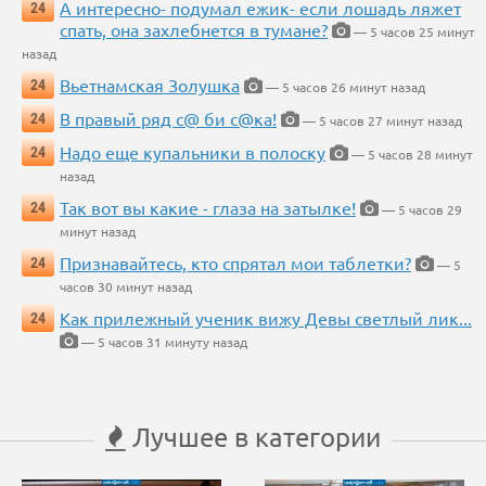
А интересно- подумал ежик- если лошадь ляжет
24
спать, она захлебнется в тумане?
— 5 часов 25 минут
назад
Вьетнамская Золушка
24
— 5 часов 26 минут назад
В правый ряд с@ би с@ка!
24
— 5 часов 27 минут назад
Надо еще купальники в полоску
24
— 5 часов 28 минут
назад
Так вот вы какие - глаза на затылке!
24
— 5 часов 29
минут назад
Признавайтесь, кто спрятал мои таблетки?
24
— 5
часов 30 минут назад
Как прилежный ученик вижу Девы светлый лик...
24
— 5 часов 31 минуту назад
Лучшее в категории