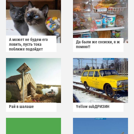
А может не будем его
Да были же сосиски, я ж
ловить, пусть тока
помню!!
поближе подойдет
Рай в шалаше
Yellow subДРИЗИН