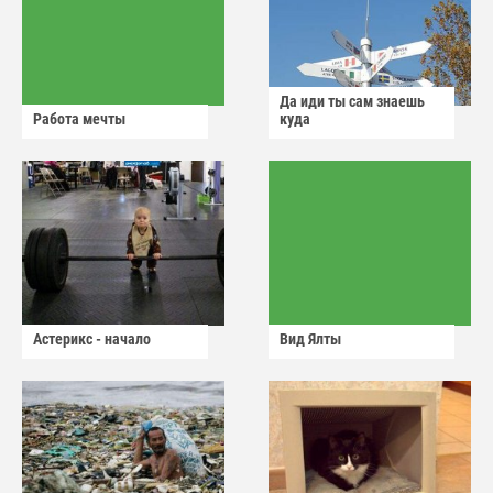
Да иди ты сам знаешь
Работа мечты
куда
Астерикс - начало
Вид Ялты