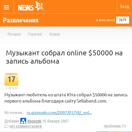
Вход
Развлечения
в мою ленту
2679
Лучшее
Горячее
Новое
Музыкант собрал online $50000 на
запись альбома
отметили
17
в архиве
Музыкант-любитель из штата Юта собрал $50000 на запись
первого альбома благодаря сайту Sellaband.com.
Источник:
ru.gizmodo.com/2007/01/18/_onl...
Добавил
itnovosti
18 Января 2007
нет комментариев
проблема (1)