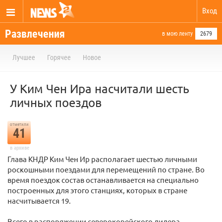
Вход
Развлечения
в мою ленту
2679
Лучшее
Горячее
Новое
У Ким Чен Ира насчитали шесть
личных поездов
отметили
41
в архиве
Глава КНДР Ким Чен Ир располагает шестью личными
роскошными поездами для перемещений по стране. Во
время поездок состав останавливается на специально
построенных для этого станциях, которых в стране
насчитывается 19.
Всего в распоряжении северокорейского лидера