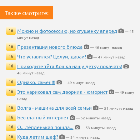
Также смотрите:
Можно и фотосессию, но сгущенку вперед
16
— 45
минут назад
Презентация нового блюда
16
— 46 минут назад
Что уставился? Целуй, давай!
16
— 47 минут назад
Приходите тётя Кошка нашу детку покачать!
16
—
48 минут назад
Однако, самец!!!
16
— 49 минут назад
Это нарисовал сам дворник - юморист
16
— 49 минут
назад
Волга - машина для всей семьи
16
— 51 минуту назад
Бесплатный интернет
16
— 52 минуты назад
О....тёпленькая пошла...
16
— 53 минуты назад
Куда летим шеф?
16
— 54 минуты назад