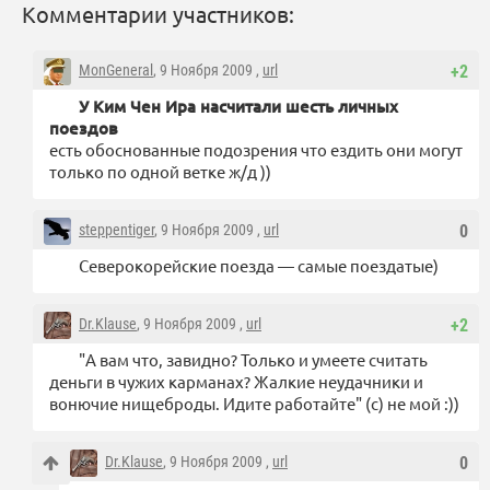
Комментарии участников:
MonGeneral
, 9 Ноября 2009 ,
url
+2
У Ким Чен Ира насчитали шесть личных
поездов
есть обоснованные подозрения что ездить они могут
только по одной ветке ж/д ))
steppentiger
, 9 Ноября 2009 ,
url
0
Северокорейские поезда — самые поездатые)
Dr.Klause
, 9 Ноября 2009 ,
url
+2
"А вам что, завидно? Только и умеете считать
деньги в чужих карманах? Жалкие неудачники и
вонючие нищеброды. Идите работайте" (с) не мой :))
Dr.Klause
, 9 Ноября 2009 ,
url
0