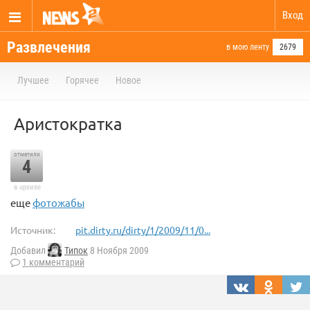
Вход
Развлечения
в мою ленту
2679
Лучшее
Горячее
Новое
Аристократка
отметили
4
в архиве
еще
фотожабы
Источник:
pit.dirty.ru/dirty/1/2009/11/0...
Добавил
Типок
8 Ноября 2009
1 комментарий