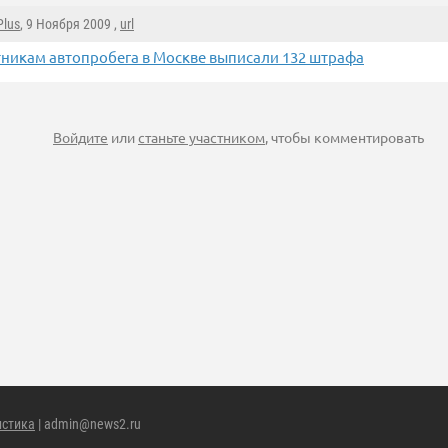
Plus
, 9 Ноября 2009 ,
url
тникам автопробега в Москве выписали 132 штрафа
Войдите
или
станьте участником
, чтобы комментировать
истика
| admin@news2.ru