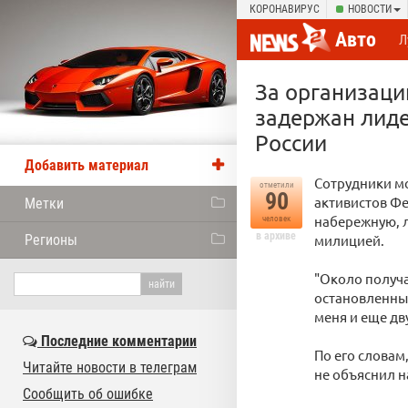
КОРОНАВИРУС
НОВОСТИ
Авто
Л
За организаци
задержан лиде
России
Добавить материал
Сотрудники мо
отметили
90
активистов Фе
Метки
набережную, 
человек
в архиве
Регионы
милицией.
"Около получа
остановленны
меня и еще дв
Последние комментарии
По его словам
Читайте новости в телеграм
не объяснил н
Сообщить об ошибке