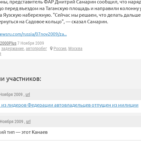
роны, представитель ФАР Дмитрий Самарин сообщил, что нар
о перед въездом на Таганскую площадь и направили колонну 
а Яузскую набережную. "Сейчас мы решаем, что делать дальше.
рнуться на Садовое кольцо", — сказал Самарин.
ewsru.com/russia/07nov2009/za...
d2000Plus
7 Ноября 2009
,
задержание
,
автопробег
Россия
,
Москва
я
и участников:
 Ноября 2009 ,
url
 из лидеров Федерации автовладельцев отпущен из милиции
9 Ноября 2009 ,
url
ий тип — этот Канаев