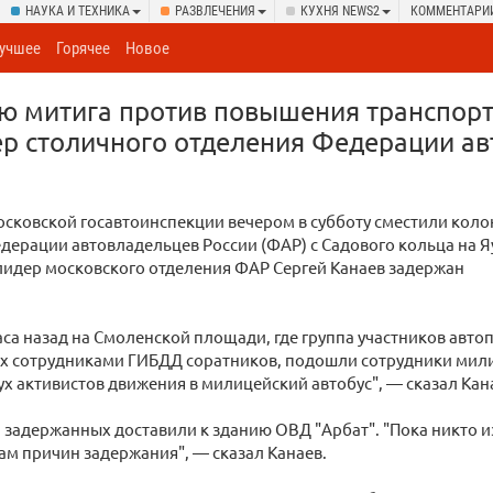
НАУКА И ТЕХНИКА
РАЗВЛЕЧЕНИЯ
КУХНЯ NEWS2
КОММЕНТАРИ
учшее
Горячее
Новое
ю митига против повышения транспорт
р столичного отделения Федерации а
сковской госавтоинспекции вечером в субботу сместили коло
дерации автовладельцев России (ФАР) с Садового кольца на Я
лидер московского отделения ФАР Сергей Канаев задержан
са назад на Смоленской площади, где группа участников авто
х сотрудниками ГИБДД соратников, подошли сотрудники мил
ух активистов движения в милицейский автобус", — сказал Кан
, задержанных доставили к зданию ОВД "Арбат". "Пока никто 
ам причин задержания", — сказал Канаев.