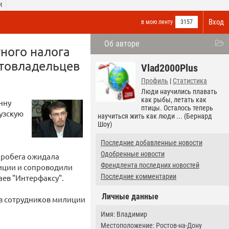
И
Вход
в мою ленту
3157
Об авторе
ного налога
втовладельцев
Vlad2000Plus
Профиль
|
Статистика
Люди научились плавать
как рыбы, летать как
нну
птицы. Осталось теперь
узскую
научиться жить как люди ... (Бернард
Шоу)
Последние добавленные новости
Одобренные новости
пробега ожидала
Френдлента последних новостей
иции и сопроводили
Последние комментарии
аев "Интерфаксу".
Личные данные
из сотрудников милиции
Имя: Владимир
Местоположение: Ростов-на-Дону