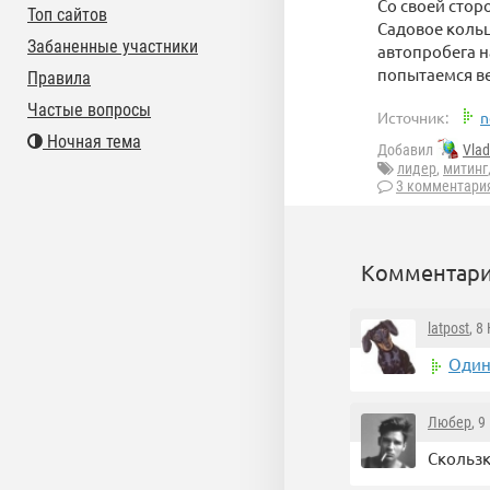
Со своей сто
Топ сайтов
Садовое кольц
Забаненные участники
автопробега н
попытаемся ве
Правила
Частые вопросы
Источник:
n
Ночная тема
Добавил
Vla
лидер
,
митинг
3 комментари
Комментари
latpost
, 8
Один
Любер
, 
Скользк