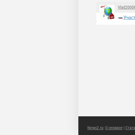
Vlad2000
Учас
News2.ru
:
О сервисе
|
Стат