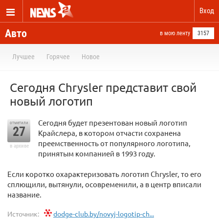
Вход
Авто
в мою ленту
3157
Лучшее
Горячее
Новое
Сегодня Chrysler представит свой
новый логотип
Сегодня будет презентован новый логотип
отметили
27
Крайслера, в котором отчасти сохранена
преемственность от популярного логотипа,
в архиве
принятым компанией в 1993 году.
Если коротко охарактеризовать логотип Chrysler, то его
сплющили, вытянули, осовременили, а в центр вписали
название.
Источник:
dodge-club.by/novyj-logotip-ch...