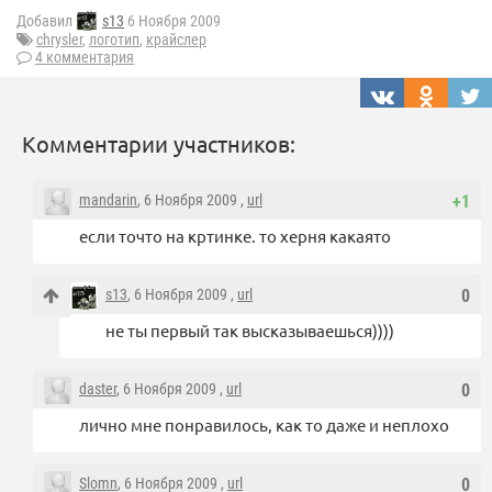
Добавил
s13
6 Ноября 2009
chrysler
,
логотип
,
крайслер
4 комментария
Комментарии участников:
mandarin
, 6 Ноября 2009 ,
url
+1
если точто на кртинке. то херня какаято
s13
, 6 Ноября 2009 ,
url
0
не ты первый так высказываешься))))
daster
, 6 Ноября 2009 ,
url
0
лично мне понравилось, как то даже и неплохо
Slomn
, 6 Ноября 2009 ,
url
0