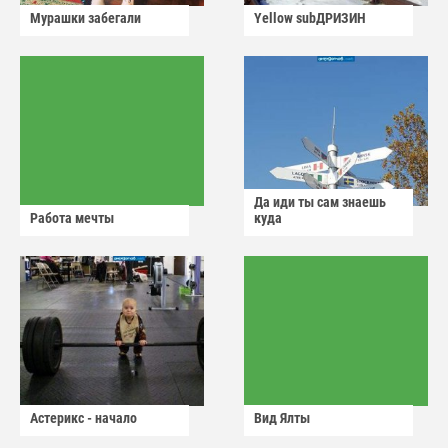
Мурашки забегали
Yellow subДРИЗИН
Да иди ты сам знаешь
Работа мечты
куда
Астерикс - начало
Вид Ялты