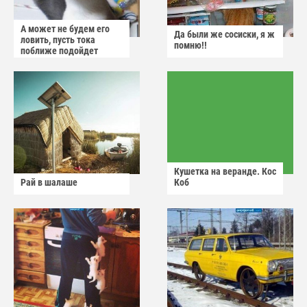
А может не будем его
Да были же сосиски, я ж
ловить, пусть тока
помню!!
поближе подойдет
Кушетка на веранде. Кос
Рай в шалаше
Коб