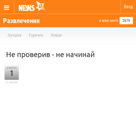
Вход
Развлечения
в мою ленту
2679
Лучшее
Горячее
Новое
Не проверив - не начинай
отметил
1
в архиве