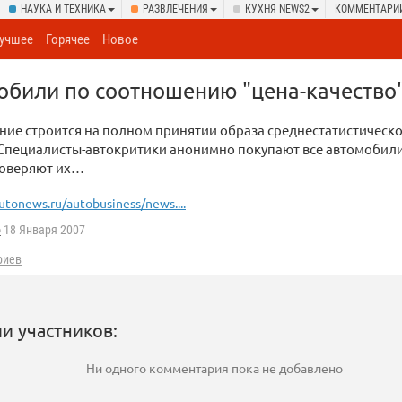
НАУКА И ТЕХНИКА
РАЗВЛЕЧЕНИЯ
КУХНЯ NEWS2
КОММЕНТАРИ
учшее
Горячее
Новое
били по соотношению "цена-качество
ние строится на полном принятии образа среднестатистическ
Специалисты-автокритики анонимно покупают все автомобили
роверяют их…
utonews.ru/autobusiness/news....
o
18 Января 2007
риев
и участников:
Ни одного комментария пока не добавлено