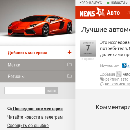
КОРОНАВИРУС
НОВОСТИ
Авто
Л
Лучшие автомо
Это исследова
отметили
7
потребителя. 
Добавить материал
далее сами п
человек
в архиве
Метки
Источник:
a
Добавил
Aut
Регионы
рейтинг
,
авто
нет коммента
Комментари
Последние комментарии
Читайте новости в телеграм
Сообщить об ошибке