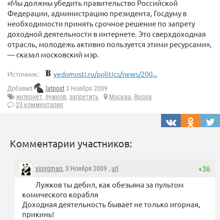
«Мы должны убедить правительство Российской
Федерации, администрацию президента, Госдуму в
необходимости принять срочное решение по запрету
доходной деятельности в интернете. Это сверхдоходная
отрасль, молодежь активно пользуется этими ресурсами»,
— сказал московский мэр.
Источник:
vedomosti.ru/politics/news/200...
Добавил
latpost
3 Ноября 2009
интернет
,
лужков
,
запретить
Москва
,
Russia
23 комментария
Комментарии участников:
xiongmao
, 3 Ноября 2009 ,
url
+36
Лужков ты дебил, как обезьяна за пультом
комического корабля
Доходная деятельность бывает не только игорная,
прикинь!