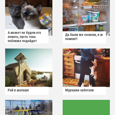
А может не будем его
Да были же сосиски, я ж
ловить, пусть тока
помню!!
поближе подойдет
Рай в шалаше
Мурашки забегали