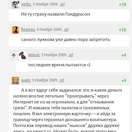
yache
, 3 Ноября 2009 ,
url
+10
Не ту страну назвали Гондурасом
flegmao
, 3 Ноября 2009 ,
url
+16
самого лужкова уже давно пора запретить
latpost
, 3 Ноября 2009 ,
url
+4
последнее время пытаются =)
suare
, 3 Ноября 2009 ,
url
+4
А я вот вдруг себе задумался: это ж какие деньги
можно вполне легально "проигрывать" через
Интернет не из-за игромании, а для "отмывания
грязи". И никаких тебе налогов и таможенных
пошлин. Взял электронную карточку — и айда за
границу через терминал домашнего компьютера.
Почти как перевод наших "ньюсов" дружка дружке
здесь, на news2.ru. Может быть, вокруг этого весь