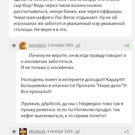
сыр-бор? Ведь через такие казино можно
рассчитываться, минуя банки, как через оффшоры.
Чикагская мафия и Лас-Вегас отдыхают. Ну не об
игроманах же заботится уважаемый мэр уважаемой
столицы. Не верю я в это.
precedent
, 3 Ноября 2009 ,
url
+4
Почему не верите, он всегда правду говорит и
о москвичах заботиться.
И не только о москвичах.
Молодежь имеет в интернете доходы!!! Караул!!!
Большевики в опасности! Пропало "Наше дело"!!!
Все пропало!!!
Луужков, дАрАгой, да мы с Медведом токо так в
пульку режемся. если ты Митволю продул. так
нефиг выеживаться, а то сервак полетит
Mindwork
, 4 Ноября 2009 ,
url
+1