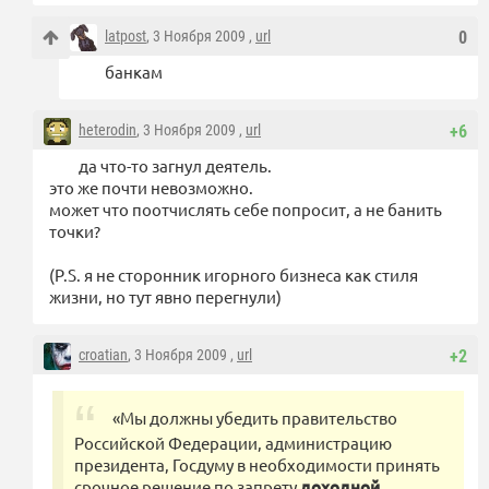
latpost
, 3 Ноября 2009 ,
url
0
банкам
heterodin
, 3 Ноября 2009 ,
url
+6
да что-то загнул деятель.
это же почти невозможно.
может что поотчислять себе попросит, а не банить
точки?
(P.S. я не сторонник игорного бизнеса как стиля
жизни, но тут явно перегнули)
croatian
, 3 Ноября 2009 ,
url
+2
«Мы должны убедить правительство
Российской Федерации, администрацию
президента, Госдуму в необходимости принять
срочное решение по запрету
доходной