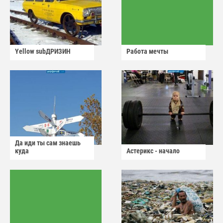
Yellow subДРИЗИН
Работа мечты
Да иди ты сам знаешь
куда
Астерикс - начало