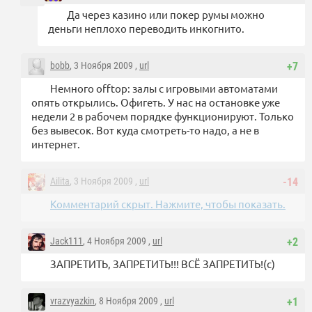
Да через казино или покер румы можно
деньги неплохо переводить инкогнито.
bobb
, 3 Ноября 2009 ,
url
+7
Немного offtop: залы с игровыми автоматами
опять открылись. Офигеть. У нас на остановке уже
недели 2 в рабочем порядке функционируют. Только
без вывесок. Вот куда смотреть-то надо, а не в
интернет.
Ailita
, 3 Ноября 2009 ,
url
-14
Комментарий скрыт. Нажмите, чтобы показать.
Jack111
, 4 Ноября 2009 ,
url
+2
ЗАПРЕТИТЬ, ЗАПРЕТИТЬ!!! ВСЁ ЗАПРЕТИТЬ!(с)
vrazvyazkin
, 8 Ноября 2009 ,
url
+1