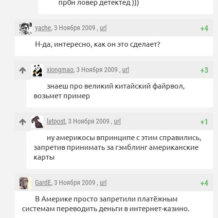
пр0н ловер детектед )))
yache
, 3 Ноября 2009 ,
url
+4
Н-да, интересно, как он это сделает?
xiongmao
, 3 Ноября 2009 ,
url
+3
знаеш про великий китайский файрвол,
возьмет пример
latpost
, 3 Ноября 2009 ,
url
+1
ну америкосы впринципе с этим справились,
запретив принимать за гэмблинг американские
карты
GardE
, 3 Ноября 2009 ,
url
+4
В Америке просто запретили платёжным
системам переводить деньги в интернет-казино.