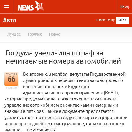
Вход
Авто
в мою ленту
3157
Лучшее
Горячее
Новое
Госдума увеличила штраф за
нечитаемые номера автомобилей
Во вторник, 3 ноября, депутаты Государственной
отметили
66
думы приняли в первом чтении законопроект о
внесении поправок в Кодекс об
в архиве
административных правонарушениях (КоАП),
которые предусматривают ужесточение наказания за
управление автомобилем с нечитаемыми номерными
знаками в пять раз. Также в документе предлагается
усилить ответственность за езду на незарегистрированной
или непрошедшей техосмотр машине, однако насколько
именно — не уточняется.