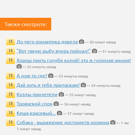
Также смотрите:
До чего романтика довела
15
— 50 минут назад
"Вот такую рыбу вчера поймал!"
15
— 51 минуту назад
Хорош поить голубя колой! это ж голимая химия!
15
— 52 минуты назад
А моя-то где?
15
— 53 минуты назад
Дай хоть я тебя приласкаю!
14
— 54 минуты назад
Козлы прилетели
15
— 55 минут назад
Троянский слон
15
— 56 минут назад
Кеша красивый...
15
— 57 минут назад
Собака - выражение достоинств хозяина
15
— 1 час
7 минут назад