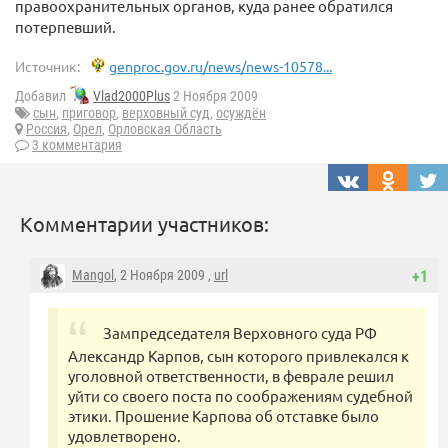
правоохранительных органов, куда ранее обратился
потерпевший.
Источник:
genproc.gov.ru/news/news-10578...
Добавил
Vlad2000Plus
2 Ноября 2009
сын
,
приговор
,
верховный суд
,
осуждён
Россия
,
Орел
,
Орловская Область
3 комментария
Комментарии участников:
Mangol
, 2 Ноября 2009 ,
url
+1
Зампредседателя Верховного суда РФ
Александр Карпов, сын которого привлекался к
уголовной ответственности, в феврале решил
уйти со своего поста по соображениям судебной
этики. Прошение Карпова об отставке было
удовлетворено.