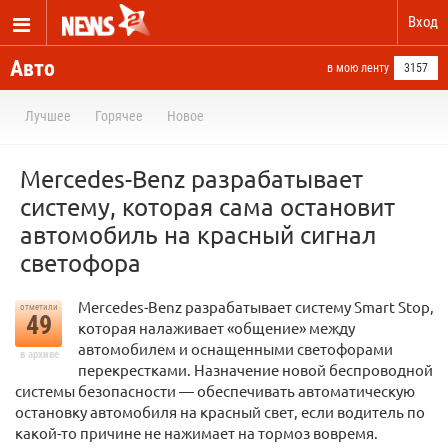
Вход
Авто
в мою ленту
3157
Лучшее
Горячее
Новое
Mercedes-Benz разрабатывает
систему, которая сама остановит
автомобиль на красный сигнал
светофора
Mercedes-Benz разрабатывает систему Smart Stop,
отметили
49
которая налаживает «общение» между
автомобилем и оснащенными светофорами
в архиве
перекрестками. Назначение новой беспроводной
системы безопасности — обеспечивать автоматиче­скую
остановку автомобиля на красный свет, если водитель по
какой-то причине не нажимает на тормоз вовремя.