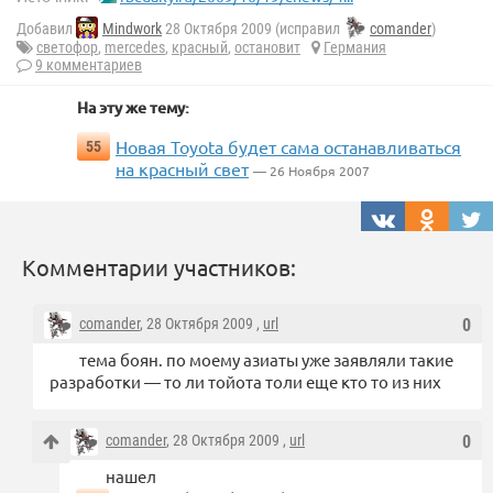
Добавил
Mindwork
28 Октября 2009 (исправил
comander
)
светофор
,
mercedes
,
красный
,
остановит
Германия
9 комментариев
На эту же тему:
Новая Toyota будет сама останавливаться
55
на красный свет
— 26 Ноября 2007
Комментарии участников:
comander
, 28 Октября 2009 ,
url
0
тема боян. по моему азиаты уже заявляли такие
разработки — то ли тойота толи еще кто то из них
comander
, 28 Октября 2009 ,
url
0
нашел