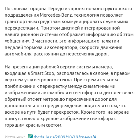
По словам Гордона Передо из проектно-конструкторского
подразделения Mercedes-Benz, технология позволяет
транспортным средствам коммуницировать с «умными»
перекрестками. При этом дисплей интегрированной
навигационной системы отображает информацию об этом
«общении». В частности, это информация о нажатии
педалей тормоза и акселератора, скорости движения
автомобиля, расстоянии до пересечения дорог.
На презентации рабочей версии системы камера,
входящая в Smart Stop, располагалась в салоне, в правом
верхнем углу ветрового стекла. При стремительном
приближении к перекрестку между схематичными
изображениями автомобиля и светофора на дисплее велся
обратный отсчет метров до пересечения дорог для
дополнительного предупреждения водителя о том, что
вскоре на пути будет перекресток. Кроме того, на экране
присутствовало крупное изображение светофора с
горящим красным светом.
Источник:
rbcdaily.ru/2009/10/19/cnews/4...